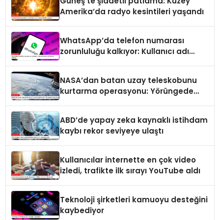
Güneş’te şiddetli patlama: Kuzey
Amerika’da radyo kesintileri yaşandı
WhatsApp’da telefon numarası
zorunluluğu kalkıyor: Kullanıcı adı
dönemi başlıyor
NASA’dan batan uzay teleskobunu
kurtarma operasyonu: Yörüngede
kritik buluşma
ABD’de yapay zeka kaynaklı istihdam
kaybı rekor seviyeye ulaştı
Kullanıcılar internette en çok video
izledi, trafikte ilk sırayı YouTube aldı
Teknoloji şirketleri kamuoyu desteğini
kaybediyor