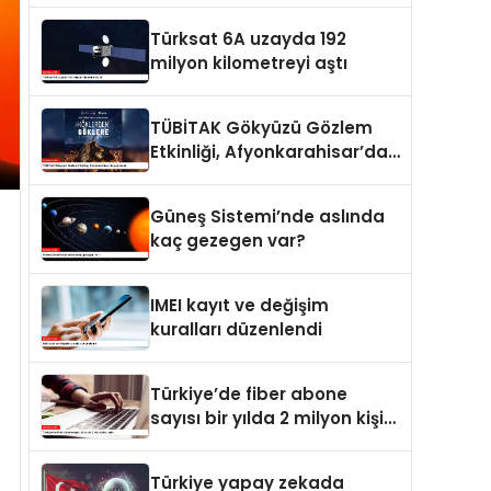
Türksat 6A uzayda 192
milyon kilometreyi aştı
TÜBİTAK Gökyüzü Gözlem
Etkinliği, Afyonkarahisar’da
yapılacak
Güneş Sistemi’nde aslında
kaç gezegen var?
IMEI kayıt ve değişim
kuralları düzenlendi
Türkiye’de fiber abone
sayısı bir yılda 2 milyon kişi
arttı
Türkiye yapay zekada