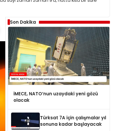
le bu sayı zaman zaman 9’a, hatta kısa bir süre
Son Dakika
İMECE, NATO’nun uzaydaki yeni gözü
olacak
Türksat 7A için çalışmalar yıl
sonuna kadar başlayacak