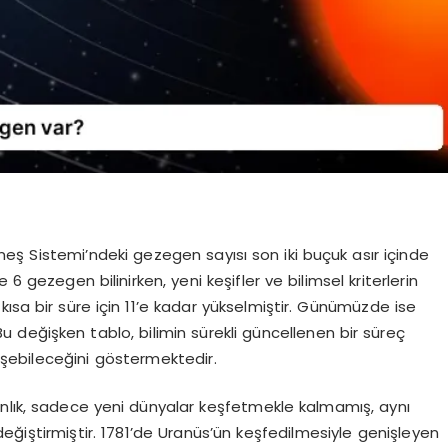
üneş Sistemi’ndeki gezegen sayısı son iki buçuk asır içinde
6 gezegen bilinirken, yeni keşifler ve bilimsel kriterlerin
sa bir süre için 11’e kadar yükselmiştir. Günümüzde ise
Bu değişken tablo, bilimin sürekli güncellenen bir süreç
şebileceğini göstermektedir.
nsanlık, sadece yeni dünyalar keşfetmekle kalmamış, aynı
ğiştirmiştir. 1781’de Uranüs’ün keşfedilmesiyle genişleyen