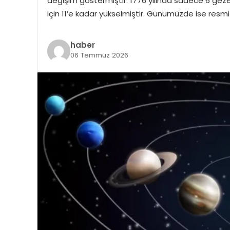
değişim göstermiştir. 1776 yılında sadece 6 gezeg
için 11’e kadar yükselmiştir. Günümüzde ise resm
haber
06 Temmuz 2026