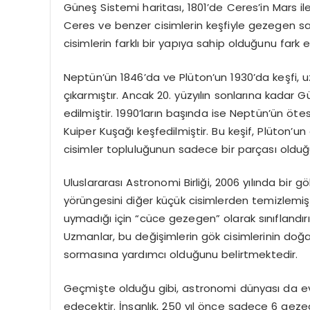
Güneş Sistemi haritası, 1801’de Ceres’in Mars i
Ceres ve benzer cisimlerin keşfiyle gezegen sayı
cisimlerin farklı bir yapıya sahip olduğunu fark e
Neptün’ün 1846’da ve Plüton’un 1930’da keşfi, 
çıkarmıştır. Ancak 20. yüzyılın sonlarına kadar G
edilmiştir. 1990’ların başında ise Neptün’ün öt
Kuiper Kuşağı keşfedilmiştir. Bu keşif, Plüton’u
cisimler topluluğunun sadece bir parçası olduğ
Uluslararası Astronomi Birliği, 2006 yılında bir 
yörüngesini diğer küçük cisimlerden temizlemiş o
uymadığı için “cüce gezegen” olarak sınıflandır
Uzmanlar, bu değişimlerin gök cisimlerinin doğas
sormasına yardımcı olduğunu belirtmektedir.
Geçmişte olduğu gibi, astronomi dünyası da e
edecektir. İnsanlık, 250 yıl önce sadece 6 gez