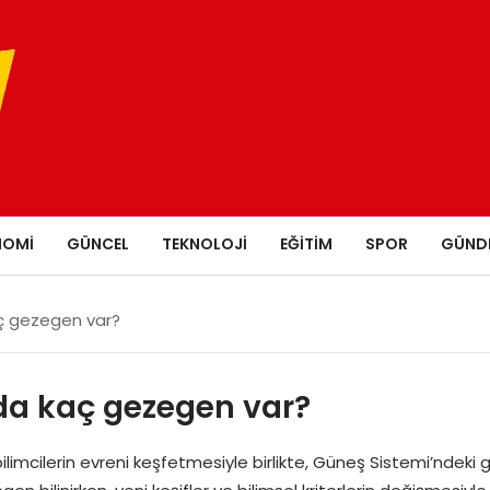
NOMI
GÜNCEL
TEKNOLOJI
EĞITIM
SPOR
GÜND
ç gezegen var?
da kaç gezegen var?
imcilerin evreni keşfetmesiyle birlikte, Güneş Sistemi’ndeki ge