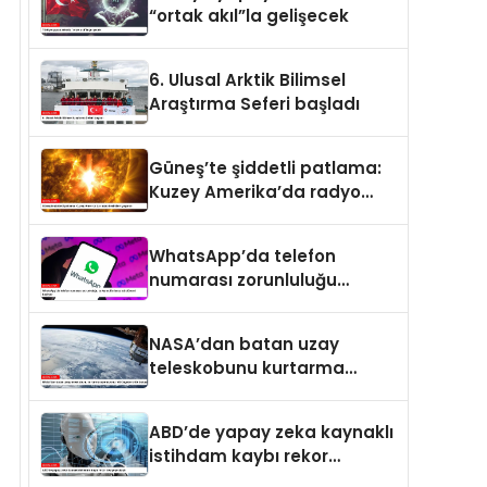
“ortak akıl”la gelişecek
6. Ulusal Arktik Bilimsel
Araştırma Seferi başladı
Güneş’te şiddetli patlama:
Kuzey Amerika’da radyo
kesintileri yaşandı
WhatsApp’da telefon
numarası zorunluluğu
kalkıyor: Kullanıcı adı
dönemi başlıyor
NASA’dan batan uzay
teleskobunu kurtarma
operasyonu: Yörüngede
kritik buluşma
ABD’de yapay zeka kaynaklı
istihdam kaybı rekor
seviyeye ulaştı