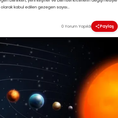
en bilinirken, yeni keşifler ve bilimsel kriterlerin değişmesiy
i olarak kabul edilen gezegen sayısı…
0 Yorum Yapıldı
Paylaş