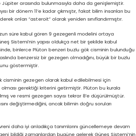
le Jüpiter arasında bulunmasıyla daha da genişlemiştir.
sı bir dönem 11’e kadar çıkmıştır, fakat bilim insanları bu
derek onları “asteroit” olarak yeniden sınıflandırmıştır.
uzun süre kabul gören 9 gezegenli modelini ortaya
üneş Sistemi’nin yapısı oldukça net bir şekilde kabul
esinde, binlerce Plüton benzeri buzlu gök cisminin bulunduğu
n aslında benzersiz bir gezegen olmadığını, büyük bir buzlu
unu göstermiştir.
gök cisminin gezegen olarak kabul edilebilmesi için
lması gerektiği kriterini getirmiştir. Plüton bu kurala
ılmış ve resmi gezegen sayısı tekrar 8’e düşürülmüştür.
ını değiştirmediğini, ancak bilimin doğru soruları
vreni daha iyi anladıkça tanımlarını güncellemeye devam
egeni bildiği zamanlardan bugüne gelerek Güneş Sistemi’nin