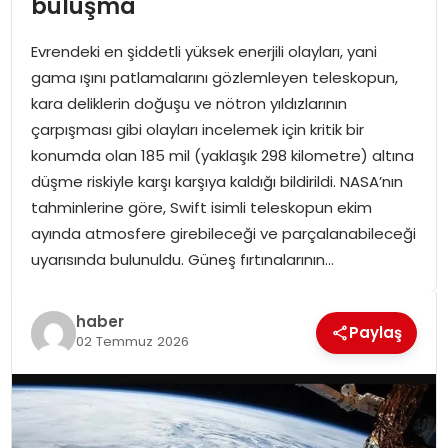
buluşma
SPOR
Evrendeki en şiddetli yüksek enerjili olayları, yani
GÜNDEM
gama ışını patlamalarını gözlemleyen teleskopun,
kara deliklerin doğuşu ve nötron yıldızlarının
MAGAZIN
çarpışması gibi olayları incelemek için kritik bir
konumda olan 185 mil (yaklaşık 298 kilometre) altına
düşme riskiyle karşı karşıya kaldığı bildirildi. NASA’nın
tahminlerine göre, Swift isimli teleskopun ekim
ayında atmosfere girebileceği ve parçalanabileceği
uyarısında bulunuldu. Güneş fırtınalarının…
haber
Paylaş
02 Temmuz 2026