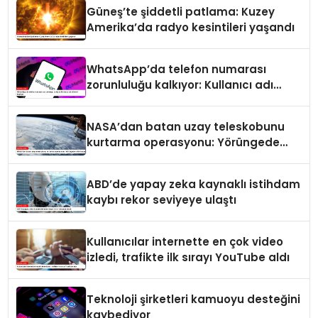
Güneş’te şiddetli patlama: Kuzey
Amerika’da radyo kesintileri yaşandı
WhatsApp’da telefon numarası
zorunluluğu kalkıyor: Kullanıcı adı
dönemi başlıyor
NASA’dan batan uzay teleskobunu
kurtarma operasyonu: Yörüngede
kritik buluşma
ABD’de yapay zeka kaynaklı istihdam
kaybı rekor seviyeye ulaştı
Kullanıcılar internette en çok video
izledi, trafikte ilk sırayı YouTube aldı
Teknoloji şirketleri kamuoyu desteğini
kaybediyor