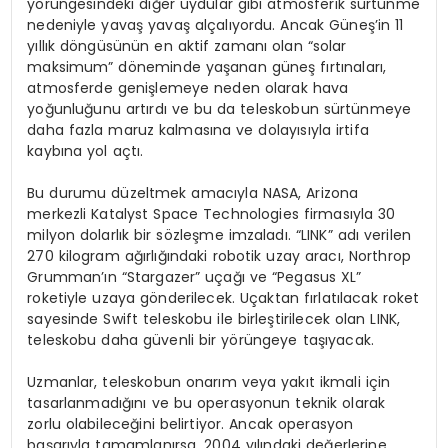
yörüngesindeki diğer uydular gibi atmosferik sürtünme
nedeniyle yavaş yavaş alçalıyordu. Ancak Güneş’in 11
yıllık döngüsünün en aktif zamanı olan “solar
maksimum” döneminde yaşanan güneş fırtınaları,
atmosferde genişlemeye neden olarak hava
yoğunluğunu artırdı ve bu da teleskobun sürtünmeye
daha fazla maruz kalmasına ve dolayısıyla irtifa
kaybına yol açtı.
Bu durumu düzeltmek amacıyla NASA, Arizona
merkezli Katalyst Space Technologies firmasıyla 30
milyon dolarlık bir sözleşme imzaladı. “LINK” adı verilen
270 kilogram ağırlığındaki robotik uzay aracı, Northrop
Grumman’ın “Stargazer” uçağı ve “Pegasus XL”
roketiyle uzaya gönderilecek. Uçaktan fırlatılacak roket
sayesinde Swift teleskobu ile birleştirilecek olan LINK,
teleskobu daha güvenli bir yörüngeye taşıyacak.
Uzmanlar, teleskobun onarım veya yakıt ikmali için
tasarlanmadığını ve bu operasyonun teknik olarak
zorlu olabileceğini belirtiyor. Ancak operasyon
başarıyla tamamlanırsa, 2004 yılındaki değerlerine