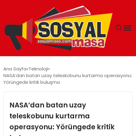
YAŞAM
Ana Sayfa
Teknoloji
NASA’dan batan uzay teleskobunu kurtarma operasyonu:
EKONOMI
Yörüngede kritik buluşma
GÜNCEL
NASA’dan batan uzay
TEKNOLOJI
teleskobunu kurtarma
operasyonu: Yörüngede kritik
EĞITIM