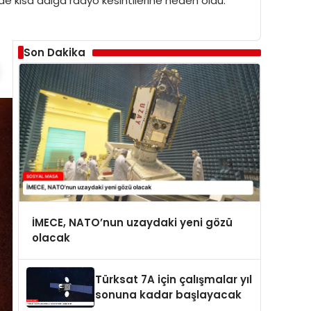
e kısa dalga radyo kesintilerine neden oldu.
Son Dakika
İMECE, NATO’nun uzaydaki yeni gözü
olacak
Türksat 7A için çalışmalar yıl
sonuna kadar başlayacak