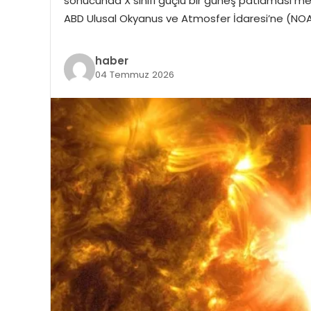
sonucunda X sınıfı güçlü bir güneş patlaması me
ABD Ulusal Okyanus ve Atmosfer İdaresi’ne (NO
haber
04 Temmuz 2026