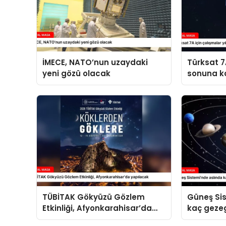
İMECE, NATO’nun uzaydaki
Türksat 7A
yeni gözü olacak
sonuna k
TÜBİTAK Gökyüzü Gözlem
Güneş Si
Etkinliği, Afyonkarahisar’da
kaç geze
yapılacak