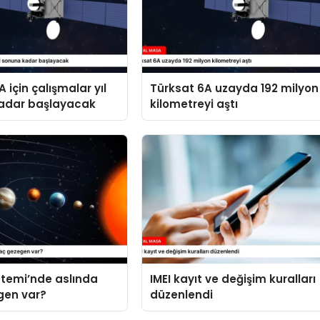
 için çalışmalar yıl
Türksat 6A uzayda 192 milyon
adar başlayacak
kilometreyi aştı
stemi’nde aslında
IMEI kayıt ve değişim kuralları
gen var?
düzenlendi