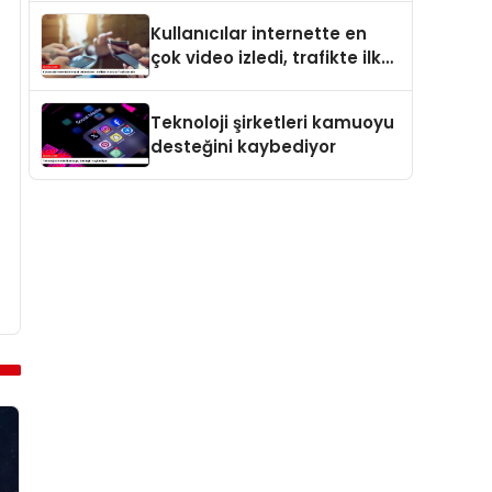
Kullanıcılar internette en
çok video izledi, trafikte ilk
sırayı YouTube aldı
Teknoloji şirketleri kamuoyu
desteğini kaybediyor