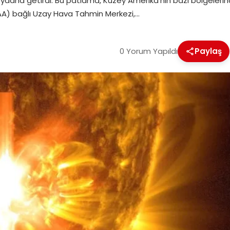
ydana getirdi. Bu patlama, Kuzey Amerika’nın bazı bölgelerind
AA) bağlı Uzay Hava Tahmin Merkezi,…
0 Yorum Yapıldı
Paylaş