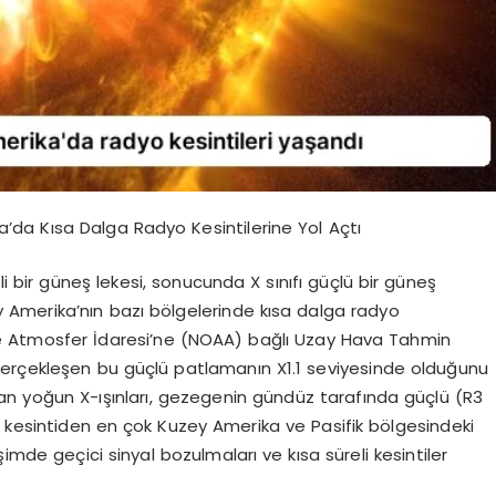
’da Kısa Dalga Radyo Kesintilerine Yol Açtı
bir güneş lekesi, sonucunda X sınıfı güçlü bir güneş
Amerika’nın bazı bölgelerinde kısa dalga radyo
ve Atmosfer İdaresi’ne (NOAA) bağlı Uzay Hava Tahmin
gerçekleşen bu güçlü patlamanın X1.1 seviyesinde olduğunu
şan yoğun X-ışınları, gezegenin gündüz tarafında güçlü (R3
u kesintiden en çok Kuzey Amerika ve Pasifik bölgesindeki
tişimde geçici sinyal bozulmaları ve kısa süreli kesintiler