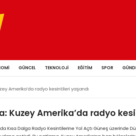
NOMI
GÜNCEL
TEKNOLOJI
EĞITIM
SPOR
GÜND
zey Amerika’da radyo kesintileri yaşandı
a: Kuzey Amerika’da radyo kesin
da Kısa Dalga Radyo Kesintilerine Yol Açtı Güneş üzerinde Dün