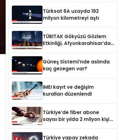
Türksat 6A uzayda 192
milyon kilometreyi aştı
TÜBİTAK Gökyüzü Gözlem
Etkinliği, Afyonkarahisar’da
yapılacak
Güneş Sistemi’nde aslında
kaç gezegen var?
IMEI kayıt ve değişim
kuralları düzenlendi
Türkiye’de fiber abone
sayısı bir yılda 2 milyon kişi
arttı
Türkiye yapay zekada