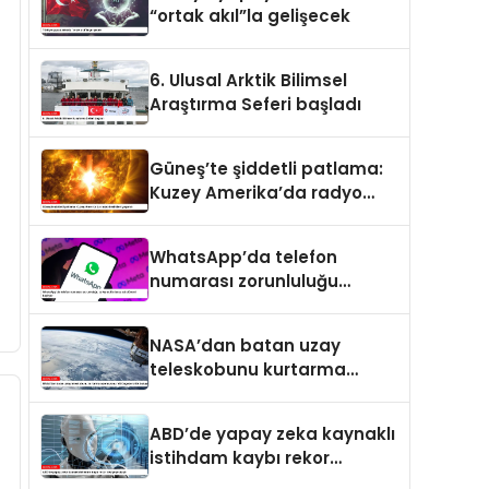
“ortak akıl”la gelişecek
6. Ulusal Arktik Bilimsel
Araştırma Seferi başladı
Güneş’te şiddetli patlama:
Kuzey Amerika’da radyo
kesintileri yaşandı
WhatsApp’da telefon
numarası zorunluluğu
kalkıyor: Kullanıcı adı
dönemi başlıyor
NASA’dan batan uzay
teleskobunu kurtarma
operasyonu: Yörüngede
kritik buluşma
ABD’de yapay zeka kaynaklı
istihdam kaybı rekor
seviyeye ulaştı