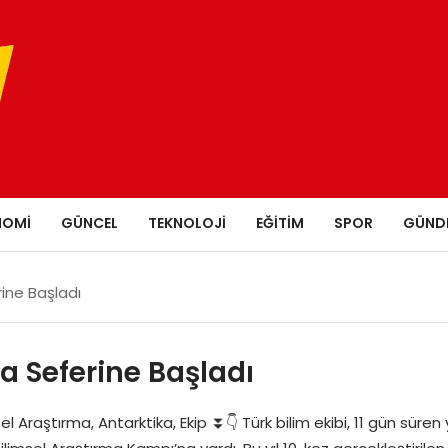
NOMI
GÜNCEL
TEKNOLOJI
EĞITIM
SPOR
GÜND
rine Başladı
ka Seferine Başladı
msel Araştırma, Antarktika, Ekip ⏬👇 Türk bilim ekibi, 11 gün sü