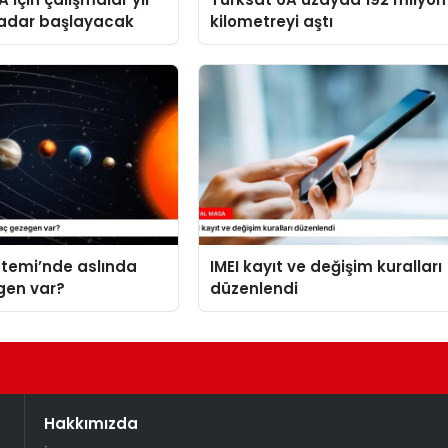
adar başlayacak
kilometreyi aştı
stemi’nde aslında
IMEI kayıt ve değişim kuralları
gen var?
düzenlendi
Hakkımızda