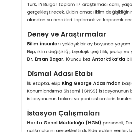
Türk, 1’i Bulgar toplam 17 araştırmacı canlı, yaşa
gerçekleştirecek. Ekibin amacı iklim değişikliğini
alandan su örnekleri toplamak ve kapsamlı ana
Deney ve Araştırmalar
Bilim insanları
yaklaşık bir ay boyunca yaşam al
Ekip, iklim değişikliği, biyolojik çeşitlilik, jeoloj
Dr. Ersan Başar
, 10’uncu kez
Antarktika’da
bil
Dismal Adası Etabı
İlk etapta, ekip
King George Adası’ndan
başl
Konumlandırma Sistemi (GNSS) istasyonunun b
istasyonunun bakımı ve yeni sistemlerin kurulma
İstasyon Çalışmaları
Harita Genel Müdürlüğü (HGM)
personeli, D
çalışmalarını gerçekleştirdi. Elde edilen veriler,