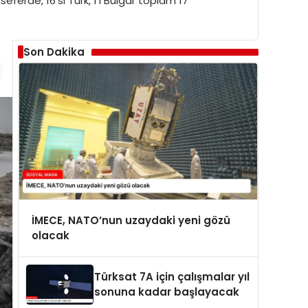
eferde, 16’sı Türk, 1’i Bulgar toplam 17
Son Dakika
İMECE, NATO’nun uzaydaki yeni gözü
olacak
Türksat 7A için çalışmalar yıl
sonuna kadar başlayacak