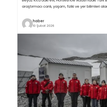
Beyaz Kıta’daki evi, Horseshoe Adası’ndaki Türk Bil
araştırmacı canlı, yaşam, fiziki ve yer bilimleri a
haber
10 Şubat 2026