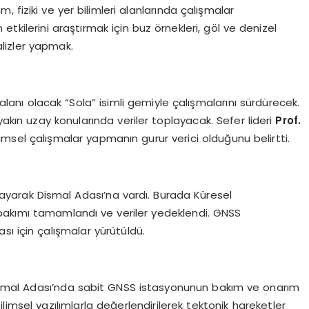
m, fiziki ve yer bilimleri alanlarında çalışmalar
n etkilerini araştırmak için buz örnekleri, göl ve denizel
lizler yapmak.
anı olacak “Sola” isimli gemiyle çalışmalarını sürdürecek.
i ve yakın uzay konularında veriler toplayacak. Sefer lideri
Prof.
imsel çalışmalar yapmanın gurur verici olduğunu belirtti.
ayarak Dismal Adası’na vardı. Burada Küresel
akımı tamamlandı ve veriler yedeklendi. GNSS
sı için çalışmalar yürütüldü.
ismal Adası’nda sabit GNSS istasyonunun bakım ve onarım
 bilimsel yazılımlarla değerlendirilerek tektonik hareketler