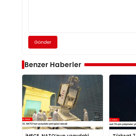
Gönder
Benzer Haberler
İMECE, NATO’nun uzaydaki
Türksat 7A