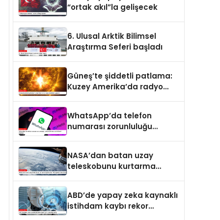
“ortak akıl”la gelişecek
6. Ulusal Arktik Bilimsel
Araştırma Seferi başladı
Güneş’te şiddetli patlama:
Kuzey Amerika’da radyo
kesintileri yaşandı
WhatsApp’da telefon
numarası zorunluluğu
kalkıyor: Kullanıcı adı
dönemi başlıyor
NASA’dan batan uzay
teleskobunu kurtarma
operasyonu: Yörüngede
kritik buluşma
ABD’de yapay zeka kaynaklı
istihdam kaybı rekor
seviyeye ulaştı