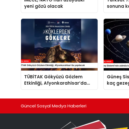
yeni gözü olacak
sonuna k
TÜBİTAK Gökyüzü Gözlem
Güneş Si
Etkinliği, Afyonkarahisar’da
kaç geze
yapılacak
Güncel Sosyal Medya Haberleri