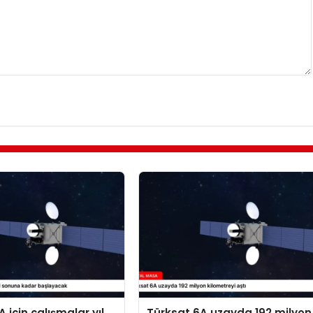
 için çalışmalar yıl
Türksat 6A uzayda 192 milyon