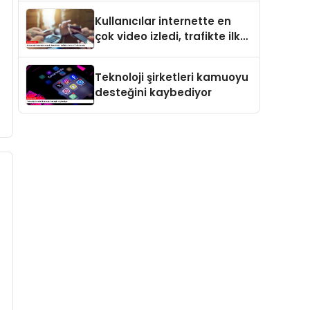
Kullanıcılar internette en
çok video izledi, trafikte ilk
sırayı YouTube aldı
Teknoloji şirketleri kamuoyu
desteğini kaybediyor