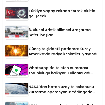
Türkiye yapay zekada “ortak akıl”la
gelişecek
6. Ulusal Arktik Bilimsel Araştırma
Seferi başladı
Güneş’te şiddetli patlama: Kuzey
Amerika’da radyo kesintileri yaşandı
WhatsApp’da telefon numarası
zorunluluğu kalkıyor: Kullanıcı adı
dönemi başlıyor
NASA’dan batan uzay teleskobunu
kurtarma operasyonu: Yörüngede
kritik buluşma