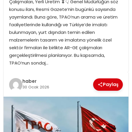
Çalışmaları, Yerli Üretim ⏬👇 Genel Müdürlüğün söz
SPOR
konusu ilanı, Resmi Gazete‘nin bugünkü sayısında
yayımlandı. Buna göre, TPAO‘nun arama ve üretim
GÜNDEM
faaliyetlerinde kullandığı ve Türkiye’de imalatı
bulunmayan, yurt dışından temin edilen
MAGAZIN
malzemelerin tasarım ve imalatına yönelik özel
sektör firmaları ile birlikte AR-GE çalışmaları
gerçekleştirilmesi planlanıyor. Bu kapsamda,
TPAO‘nun sondaj…
haber
Paylaş
30 Ocak 2026