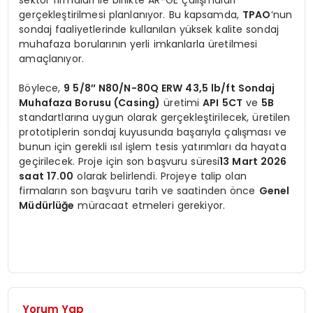
gerçekleştirilmesi planlanıyor. Bu kapsamda,
TPAO
‘nun
sondaj faaliyetlerinde kullanılan yüksek kalite sondaj
muhafaza borularının yerli imkanlarla üretilmesi
amaçlanıyor.
Böylece,
9 5/8″ N80/N-80Q ERW 43,5 lb/ft Sondaj
Muhafaza Borusu (Casing)
üretimi
API 5CT
ve
5B
standartlarına uygun olarak gerçekleştirilecek, üretilen
prototiplerin sondaj kuyusunda başarıyla çalışması ve
bunun için gerekli ısıl işlem tesis yatırımları da hayata
geçirilecek. Proje için son başvuru süresi
13 Mart 2026
saat 17.00
olarak belirlendi. Projeye talip olan
firmaların son başvuru tarih ve saatinden önce
Genel
Müdürlüğe
müracaat etmeleri gerekiyor.
Yorum Yap