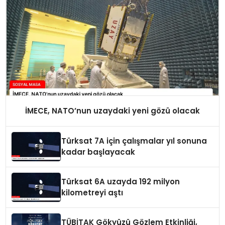
İMECE, NATO’nun uzaydaki yeni gözü olacak
Türksat 7A için çalışmalar yıl sonuna
kadar başlayacak
Türksat 6A uzayda 192 milyon
kilometreyi aştı
TÜBİTAK Gökyüzü Gözlem Etkinliği,