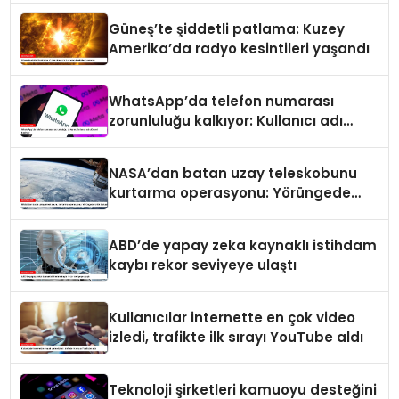
Güneş’te şiddetli patlama: Kuzey
Amerika’da radyo kesintileri yaşandı
WhatsApp’da telefon numarası
zorunluluğu kalkıyor: Kullanıcı adı
dönemi başlıyor
NASA’dan batan uzay teleskobunu
kurtarma operasyonu: Yörüngede
kritik buluşma
ABD’de yapay zeka kaynaklı istihdam
kaybı rekor seviyeye ulaştı
Kullanıcılar internette en çok video
izledi, trafikte ilk sırayı YouTube aldı
Teknoloji şirketleri kamuoyu desteğini