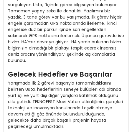
vurgulayan Usta, “İçinde görev bilgisayarı bulunuyor.
Tamamen yapay zeka ile donatıldı. Yazılımını biz
yazdık. 3 tane görev var bu yarışmada. İlk görev hiçbir
engele çarpmadan GPS noktalarında ilerleme. İkinci
engel ise düz bir parkur içinde sarı engellerden
sakınarak GPS noktasına ilerlemek. Üçüncü görevde ise
bizim İHA’mız devreye giriyor. İHA yerde bulunan bizim
bilgimizin olmadığı bir plakayı tespit ederek insansız
deniz aracını yönlendiriyor.” şeklinde açıklamalarda
bulundu.
Gelecek Hedefler ve Başarılar
Yarışmada ilk 2 görevi başarıyla tamamladıklarını
belirten Usta, hedeflerinin seneye kulüpleri adı altında
yurt içi ve yurt dışı diğer yarışlara katılmak olduğunu
dile getirdi. TEKNOFEST Mavi Vatan etkinliğinin, gençleri
teknoloji ve inovasyon konularında teşvik etmeye
devam ettiği göz önünde bulundurulduğunda,
gelecekte daha birçok başarılı projenin hayata
geçirileceği umulmaktadır.