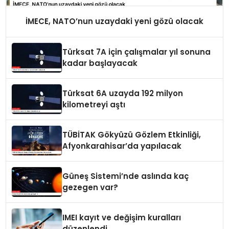
İMECE, NATO’nun uzaydaki yeni gözü olacak
Türksat 7A için çalışmalar yıl sonuna
kadar başlayacak
Türksat 6A uzayda 192 milyon
kilometreyi aştı
TÜBİTAK Gökyüzü Gözlem Etkinliği,
Afyonkarahisar’da yapılacak
Güneş Sistemi’nde aslında kaç
gezegen var?
IMEI kayıt ve değişim kuralları
düzenlendi