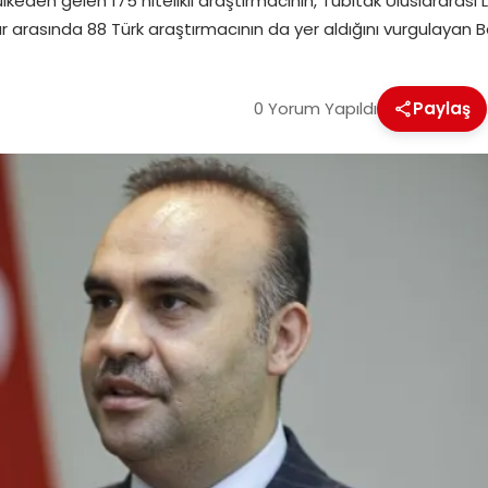
 ülkeden gelen 175 nitelikli araştırmacının, Tübitak Uluslarara
ar arasında 88 Türk araştırmacının da yer aldığını vurgulayan 
0 Yorum Yapıldı
Paylaş