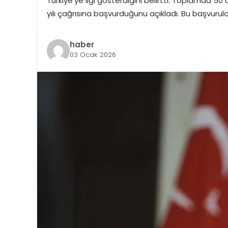
Türkiye’ye ilgi gösterdiğini belirtti. Toplamda 50
yılı çağrısına başvurduğunu açıkladı. Bu başvurul
haber
03 Ocak 2026