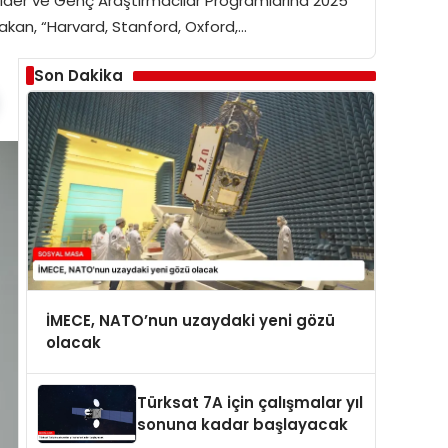
sı Lider ve Genç Araştırmacılar Programlarına 2025
Bakan, “Harvard, Stanford, Oxford,…
Son Dakika
İMECE, NATO’nun uzaydaki yeni gözü
olacak
Türksat 7A için çalışmalar yıl
sonuna kadar başlayacak