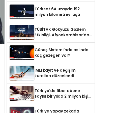
Türksat 6A uzayda 192
milyon kilometreyi aştı
TÜBİTAK Gökyüzü Gözlem
Etkinliği, Afyonkarahisar’da
yapılacak
Güneş Sistemi’nde aslında
kaç gezegen var?
IMEI kayıt ve değişim
kuralları düzenlendi
Türkiye’de fiber abone
sayısı bir yılda 2 milyon kişi
arttı
Türkiye yapay zekada