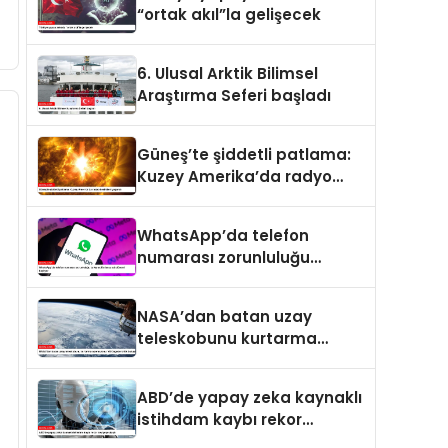
“ortak akıl”la gelişecek
6. Ulusal Arktik Bilimsel
Araştırma Seferi başladı
Güneş’te şiddetli patlama:
Kuzey Amerika’da radyo
kesintileri yaşandı
WhatsApp’da telefon
numarası zorunluluğu
kalkıyor: Kullanıcı adı
dönemi başlıyor
NASA’dan batan uzay
teleskobunu kurtarma
operasyonu: Yörüngede
kritik buluşma
ABD’de yapay zeka kaynaklı
istihdam kaybı rekor
seviyeye ulaştı