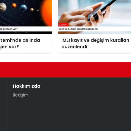
stemi’nde aslında
IMEI kayıt ve değişim kuralları
gen var?
düzenlendi
Hakkımızda
İletişim