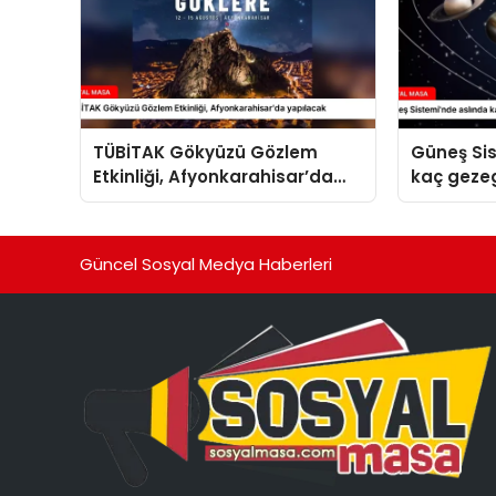
TÜBİTAK Gökyüzü Gözlem
Güneş Si
Etkinliği, Afyonkarahisar’da
kaç geze
yapılacak
Güncel Sosyal Medya Haberleri