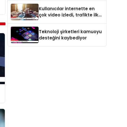
Kullanıcılar internette en
çok video izledi, trafikte ilk
sırayı YouTube aldı
Teknoloji şirketleri kamuoyu
desteğini kaybediyor