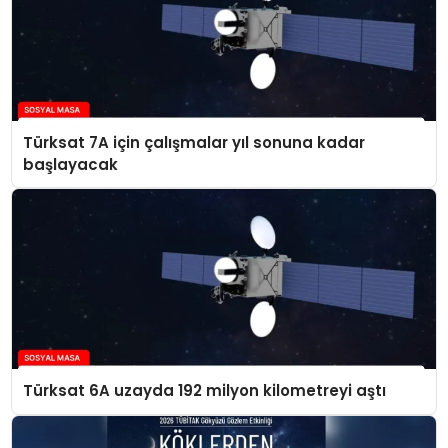
Türksat 7A için çalışmalar yıl sonuna kadar
başlayacak
Türksat 6A uzayda 192 milyon kilometreyi aştı