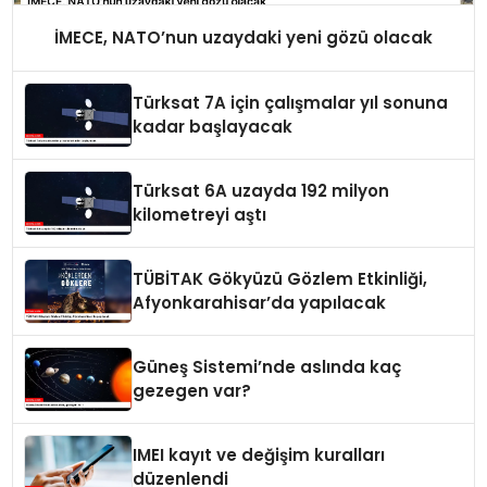
İMECE, NATO’nun uzaydaki yeni gözü olacak
Türksat 7A için çalışmalar yıl sonuna
kadar başlayacak
Türksat 6A uzayda 192 milyon
kilometreyi aştı
TÜBİTAK Gökyüzü Gözlem Etkinliği,
Afyonkarahisar’da yapılacak
Güneş Sistemi’nde aslında kaç
gezegen var?
IMEI kayıt ve değişim kuralları
düzenlendi