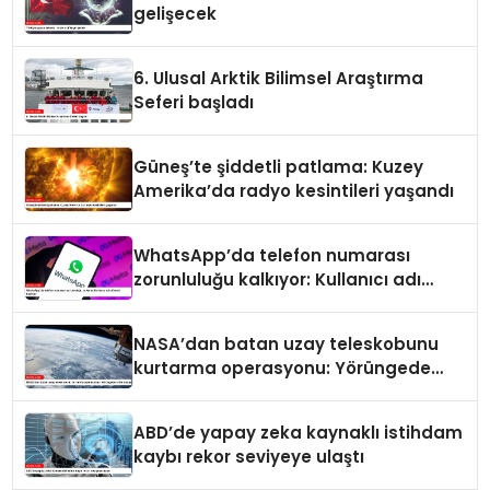
gelişecek
6. Ulusal Arktik Bilimsel Araştırma
Seferi başladı
Güneş’te şiddetli patlama: Kuzey
Amerika’da radyo kesintileri yaşandı
WhatsApp’da telefon numarası
zorunluluğu kalkıyor: Kullanıcı adı
dönemi başlıyor
NASA’dan batan uzay teleskobunu
kurtarma operasyonu: Yörüngede
kritik buluşma
ABD’de yapay zeka kaynaklı istihdam
kaybı rekor seviyeye ulaştı