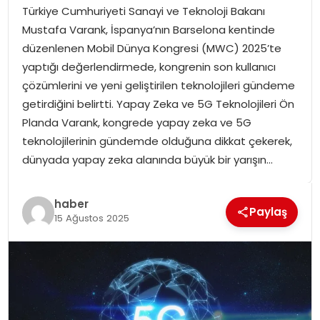
Türkiye Cumhuriyeti Sanayi ve Teknoloji Bakanı
SPOR
Mustafa Varank, İspanya’nın Barselona kentinde
düzenlenen Mobil Dünya Kongresi (MWC) 2025’te
GÜNDEM
yaptığı değerlendirmede, kongrenin son kullanıcı
çözümlerini ve yeni geliştirilen teknolojileri gündeme
MAGAZIN
getirdiğini belirtti. Yapay Zeka ve 5G Teknolojileri Ön
Planda Varank, kongrede yapay zeka ve 5G
teknolojilerinin gündemde olduğuna dikkat çekerek,
dünyada yapay zeka alanında büyük bir yarışın…
haber
Paylaş
15 Ağustos 2025