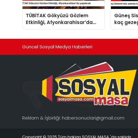
TÜBİTAK Gökyüzü Gözlem
Güneş Si
Etkinliği, Afyonkarahisar’da
kaç geze
yapılacak
Güncel Sosyal Medya Haberleri
Reklam & İşbirliği:
habersonuclari@gmail.com
Copyright © 2025 Tüm hakları SOSYAL MASA 'da saklıdır.