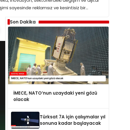
ka, inovasyon, sektörlerdeki değişim ve dijital
imi sayesinde reklamsız ve kesintisiz bir…
Son Dakika
İMECE, NATO’nun uzaydaki yeni gözü
olacak
Türksat 7A için çalışmalar yıl
sonuna kadar başlayacak