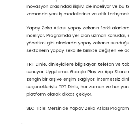
inovasyon arasındaki ilişkiyi de inceliyor ve bu
zamanda yeni iş modellerinin ve etik tartışmal
Yapay Zeka Atlası, yapay zekanın farklı alanlard
inceliyor. Programda yer alan uzman konuklar, e-
yönetimi gibi alanlarda yapay zekanın sunduğu fır
sektörlerin yapay zeka ile birlikte değişen ve 
TRT Dinle, dinleyicilere bilgisayar, telefon ve t
sunuyor. Uygulama, Google Play ve App Store üze
zengin bir arşive erişim sağlıyor. İnternetsiz dinle
seçenekleriyle TRT Dinle, her zaman ve her yer
platform olarak dikkat çekiyor.
SEO Title: Mersin’de Yapay Zeka Atlası Programı 