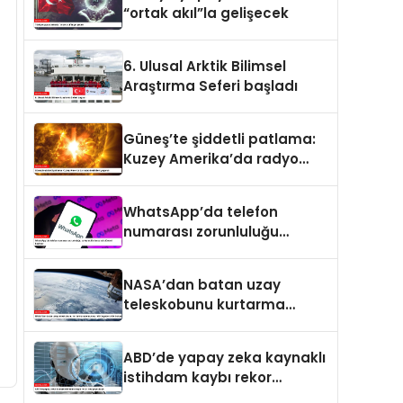
“ortak akıl”la gelişecek
6. Ulusal Arktik Bilimsel
Araştırma Seferi başladı
Güneş’te şiddetli patlama:
Kuzey Amerika’da radyo
kesintileri yaşandı
WhatsApp’da telefon
numarası zorunluluğu
kalkıyor: Kullanıcı adı
dönemi başlıyor
NASA’dan batan uzay
teleskobunu kurtarma
operasyonu: Yörüngede
kritik buluşma
ABD’de yapay zeka kaynaklı
istihdam kaybı rekor
seviyeye ulaştı