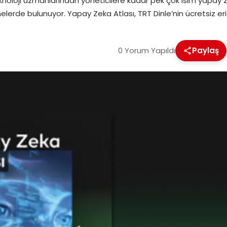
oloji uzmanlarından yöneticilere kadar pek çok isim yapay ze
erde bulunuyor. Yapay Zeka Atlası, TRT Dinle’nin ücretsiz eriş
0 Yorum Yapıldı
Paylaş