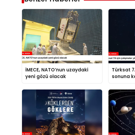
İMECE, NATO’nun uzaydaki
Türksat 7A
yeni gözü olacak
sonuna k