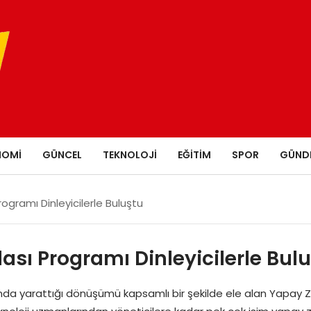
NOMI
GÜNCEL
TEKNOLOJI
EĞITIM
SPOR
GÜND
ogramı Dinleyicilerle Buluştu
ası Programı Dinleyicilerle Bul
a yarattığı dönüşümü kapsamlı bir şekilde ele alan Yapay Zeka