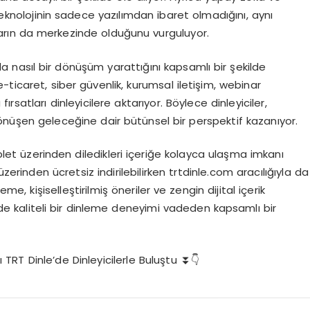
 teknolojinin sadece yazılımdan ibaret olmadığını, aynı
arın da merkezinde olduğunu vurguluyor.
a nasıl bir dönüşüm yarattığını kapsamlı bir şekilde
ticaret, siber güvenlik, kurumsal iletişim, webinar
satları dinleyicilere aktarıyor. Böylece dinleyiciler,
dönüşen geleceğine dair bütünsel bir perspektif kazanıyor.
ablet üzerinden diledikleri içeriğe kolayca ulaşma imkanı
rinden ücretsiz indirilebilirken trtdinle.com aracılığıyla da
me, kişiselleştirilmiş öneriler ve zengin dijital içerik
de kaliteli bir dinleme deneyimi vadeden kapsamlı bir
TRT Dinle’de Dinleyicilerle Buluştu ⏬👇