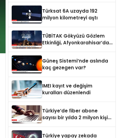
Türksat 6A uzayda 192
milyon kilometreyi aştı
TÜBİTAK Gökyüzü Gözlem
Etkinliği, Afyonkarahisar’da
yapılacak
Güneş Sistemi’nde aslında
kaç gezegen var?
IMEI kayıt ve değişim
kuralları düzenlendi
Türkiye’de fiber abone
sayısı bir yılda 2 milyon kişi
arttı
Türkiye yapay zekada