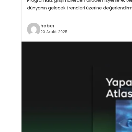
Programda, girişimcilerden akademisyenlere, tekn
dünyanın gelecek trendleri üzerine değerlendirmel
haber
20 Aralık 2025