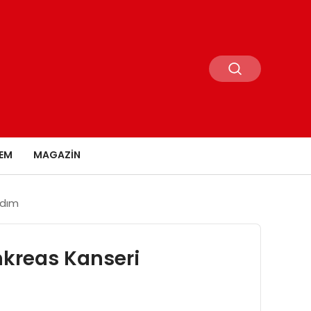
EM
MAGAZIN
Adım
nkreas Kanseri