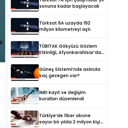
sonuna kadar başlayacak
Türksat 6A uzayda 192
milyon kilometreyi aştı
TÜBİTAK Gökyüzü Gözlem
Etkinliği, Afyonkarahisar’da
yapılacak
Güneş Sistemi’nde aslında
kaç gezegen var?
IMEI kayıt ve değişim
kuralları düzenlendi
Türkiye’de fiber abone
sayısı bir yılda 2 milyon kişi