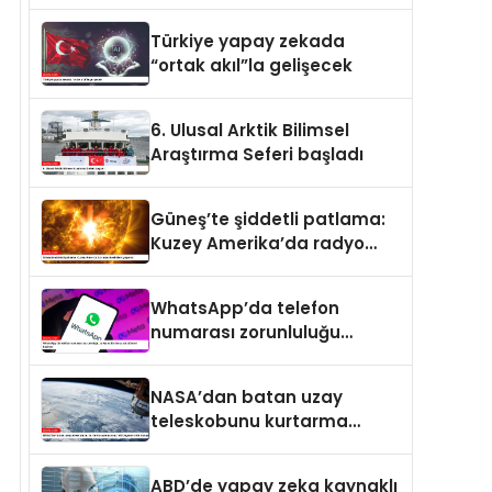
arttı
Türkiye yapay zekada
“ortak akıl”la gelişecek
6. Ulusal Arktik Bilimsel
Araştırma Seferi başladı
Güneş’te şiddetli patlama:
Kuzey Amerika’da radyo
kesintileri yaşandı
WhatsApp’da telefon
numarası zorunluluğu
kalkıyor: Kullanıcı adı
dönemi başlıyor
NASA’dan batan uzay
teleskobunu kurtarma
operasyonu: Yörüngede
kritik buluşma
ABD’de yapay zeka kaynaklı