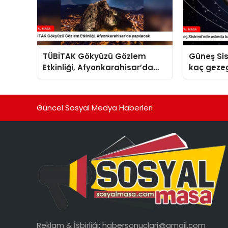
TÜBİTAK Gökyüzü Gözlem
Güneş Si
Etkinliği, Afyonkarahisar’da
kaç geze
yapılacak
Güncel Sosyal Medya Haberleri
Reklam & İşbirliği:
habersonuclari@gmail.com