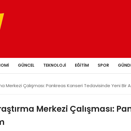
NOMI
GÜNCEL
TEKNOLOJI
EĞITIM
SPOR
GÜND
ma Merkezi Çalışması: Pankreas Kanseri Tedavisinde Yeni Bir 
raştırma Merkezi Çalışması: Pa
ım