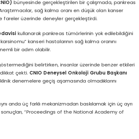
CNIO)
bünyesinde gerçekleştirilen bir çalışmada, pankreas
ı. Araştırmacılar, sağ kalma oranı en düşük olan kanser
 fareler üzerinde deneyler gerçekleştirdi.
davisi
kullanarak pankreas tümörlerinin yok edilebildiğini
okarsinomu” kanseri hastalarının sağ kalma oranını
nemli bir adım olabilir.
 göstermediğini belirtirken, insanlar üzerinde benzer etkileri
dikkat çekti.
CNIO Deneysel Onkoloji Grubu Başkanı
 klinik denemelere geçiş aşamasında olmadıklarını
aynı anda üç farklı mekanizmadan baskılamak için üç ayrı
rma sonuçları, “Proceedings of the National Academy of