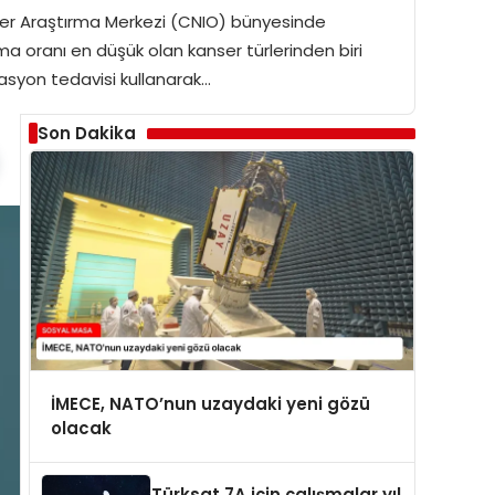
nser Araştırma Merkezi (CNIO) bünyesinde
lma oranı en düşük olan kanser türlerinden biri
nasyon tedavisi kullanarak…
Son Dakika
İMECE, NATO’nun uzaydaki yeni gözü
olacak
Türksat 7A için çalışmalar yıl