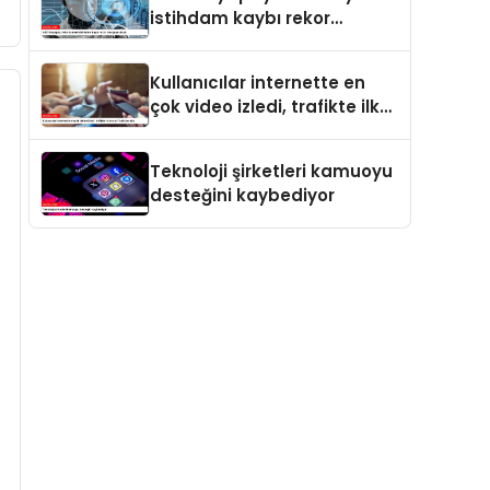
istihdam kaybı rekor
seviyeye ulaştı
Kullanıcılar internette en
çok video izledi, trafikte ilk
sırayı YouTube aldı
Teknoloji şirketleri kamuoyu
desteğini kaybediyor