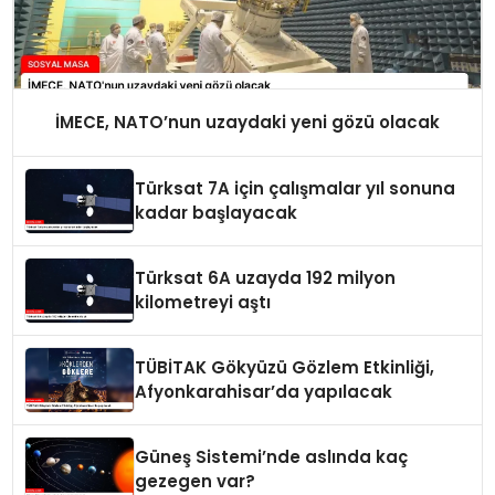
İMECE, NATO’nun uzaydaki yeni gözü olacak
Türksat 7A için çalışmalar yıl sonuna
kadar başlayacak
Türksat 6A uzayda 192 milyon
kilometreyi aştı
TÜBİTAK Gökyüzü Gözlem Etkinliği,
Afyonkarahisar’da yapılacak
Güneş Sistemi’nde aslında kaç
gezegen var?