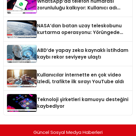
WhatsApp’da telefon numarası
zorunluluğu kalkıyor: Kullanıcı adı
dönemi başlıyor
NASA’dan batan uzay teleskobunu
kurtarma operasyonu: Yörüngede
kritik buluşma
ABD’de yapay zeka kaynaklı istihdam
kaybı rekor seviyeye ulaştı
Kullanıcılar internette en çok video
izledi, trafikte ilk sırayı YouTube aldı
Teknoloji şirketleri kamuoyu desteğini
kaybediyor
Güncel Sosyal Medya Haberleri