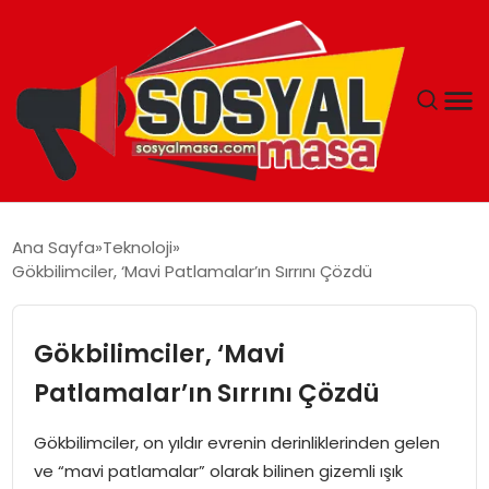
YAŞAM
Ana Sayfa
Teknoloji
Gökbilimciler, ‘Mavi Patlamalar’ın Sırrını Çözdü
EKONOMI
GÜNCEL
Gökbilimciler, ‘Mavi
Patlamalar’ın Sırrını Çözdü
TEKNOLOJI
Gökbilimciler, on yıldır evrenin derinliklerinden gelen
EĞITIM
ve “mavi patlamalar” olarak bilinen gizemli ışık