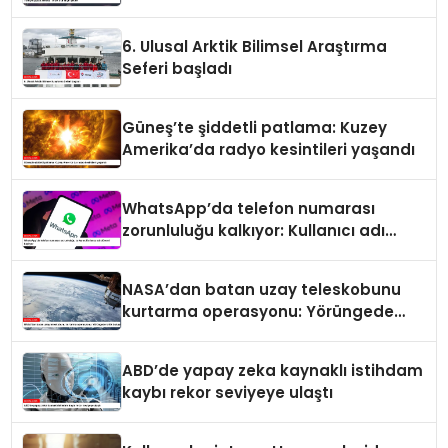
6. Ulusal Arktik Bilimsel Araştırma
Seferi başladı
Güneş’te şiddetli patlama: Kuzey
Amerika’da radyo kesintileri yaşandı
WhatsApp’da telefon numarası
zorunluluğu kalkıyor: Kullanıcı adı
dönemi başlıyor
NASA’dan batan uzay teleskobunu
kurtarma operasyonu: Yörüngede
kritik buluşma
ABD’de yapay zeka kaynaklı istihdam
kaybı rekor seviyeye ulaştı