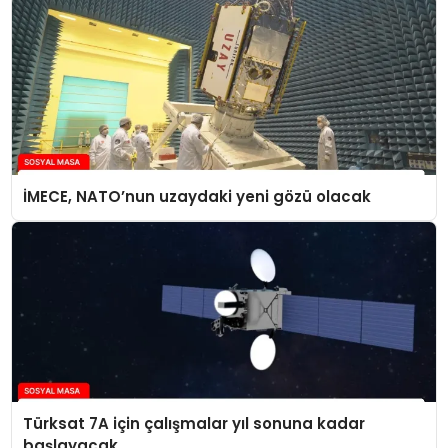
İMECE, NATO’nun uzaydaki yeni gözü olacak
Türksat 7A için çalışmalar yıl sonuna kadar
başlayacak