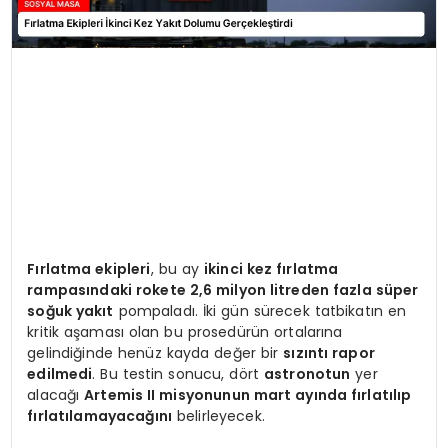
Fırlatma ekipleri
, bu ay
ikinci kez fırlatma
rampasındaki rokete 2,6 milyon litreden fazla süper
soğuk yakıt
pompaladı. İki gün sürecek tatbikatın en
kritik aşaması olan bu prosedürün ortalarına
gelindiğinde henüz kayda değer bir
sızıntı rapor
edilmedi
. Bu testin sonucu, dört
astronotun
yer
alacağı
Artemis II misyonunun mart ayında fırlatılıp
fırlatılamayacağını
belirleyecek.