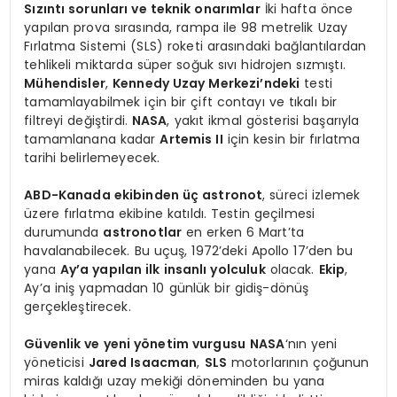
Sızıntı sorunları ve teknik onarımlar
İki hafta önce
yapılan prova sırasında, rampa ile 98 metrelik Uzay
Fırlatma Sistemi (SLS) roketi arasındaki bağlantılardan
tehlikeli miktarda süper soğuk sıvı hidrojen sızmıştı.
Mühendisler
,
Kennedy Uzay Merkezi’ndeki
testi
tamamlayabilmek için bir çift contayı ve tıkalı bir
filtreyi değiştirdi.
NASA
, yakıt ikmal gösterisi başarıyla
tamamlanana kadar
Artemis II
için kesin bir fırlatma
tarihi belirlemeyecek.
ABD-Kanada ekibinden üç astronot
, süreci izlemek
üzere fırlatma ekibine katıldı. Testin geçilmesi
durumunda
astronotlar
en erken 6 Mart’ta
havalanabilecek. Bu uçuş, 1972’deki Apollo 17’den bu
yana
Ay’a yapılan ilk insanlı yolculuk
olacak.
Ekip
,
Ay’a iniş yapmadan 10 günlük bir gidiş-dönüş
gerçekleştirecek.
Güvenlik ve yeni yönetim vurgusu
NASA
‘nın yeni
yöneticisi
Jared Isaacman
,
SLS
motorlarının çoğunun
miras kaldığı uzay mekiği döneminden bu yana