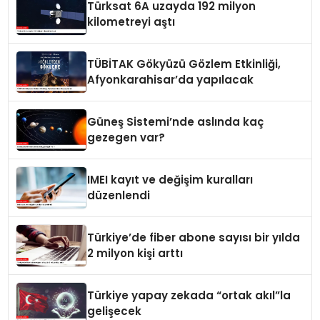
Türksat 6A uzayda 192 milyon
kilometreyi aştı
TÜBİTAK Gökyüzü Gözlem Etkinliği,
Afyonkarahisar’da yapılacak
Güneş Sistemi’nde aslında kaç
gezegen var?
IMEI kayıt ve değişim kuralları
düzenlendi
Türkiye’de fiber abone sayısı bir yılda
2 milyon kişi arttı
Türkiye yapay zekada “ortak akıl”la
gelişecek