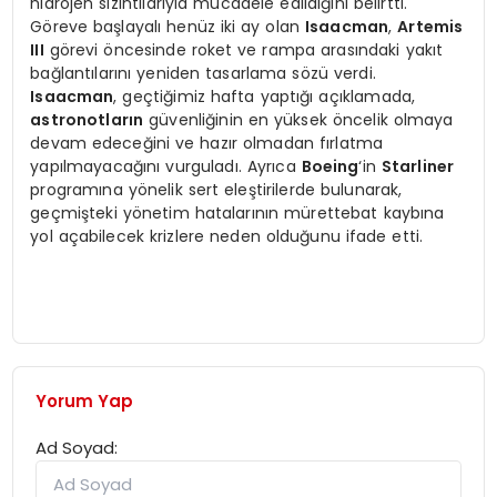
hidrojen sızıntılarıyla mücadele edildiğini belirtti.
Göreve başlayalı henüz iki ay olan
Isaacman
,
Artemis
III
görevi öncesinde roket ve rampa arasındaki yakıt
bağlantılarını yeniden tasarlama sözü verdi.
Isaacman
, geçtiğimiz hafta yaptığı açıklamada,
astronotların
güvenliğinin en yüksek öncelik olmaya
devam edeceğini ve hazır olmadan fırlatma
yapılmayacağını vurguladı. Ayrıca
Boeing
‘in
Starliner
programına yönelik sert eleştirilerde bulunarak,
geçmişteki yönetim hatalarının mürettebat kaybına
yol açabilecek krizlere neden olduğunu ifade etti.
Yorum Yap
Ad Soyad: