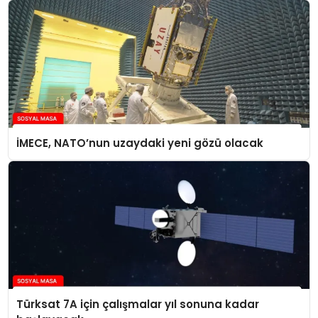
İMECE, NATO’nun uzaydaki yeni gözü olacak
Türksat 7A için çalışmalar yıl sonuna kadar