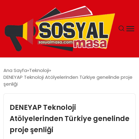
YAŞAM
Ana Sayfa
Teknoloji
DENEYAP Teknoloji Atölyelerinden Türkiye genelinde proje
EKONOMI
şenliği
GÜNCEL
DENEYAP Teknoloji
TEKNOLOJI
Atölyelerinden Türkiye genelinde
proje şenliği
EĞITIM