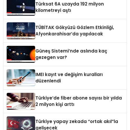
Türksat 6A uzayda 192 milyon
kilometreyi aştı
TÜBİTAK Gökyüzü Gözlem Etkinliği,
Afyonkarahisar’da yapılacak
Güneş Sistemi’nde aslında kaç
gezegen var?
IMEI kayıt ve değişim kuralları
düzenlendi
Türkiye’de fiber abone sayısı bir yılda
2 milyon kişi arttı
Türkiye yapay zekada “ortak akıl”la
gelişecek