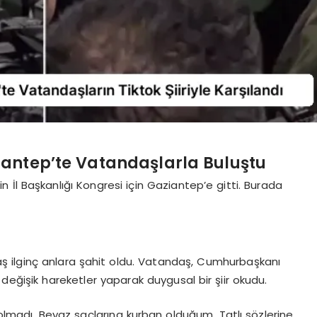
ntep’te Vatandaşlarla Buluştu
İl Başkanlığı Kongresi için Gaziantep’e gitti. Burada
aş ilginç anlara şahit oldu. Vatandaş, Cumhurbaşkanı
değişik hareketler yaparak duygusal bir şiir okudu.
, olmadı. Beyaz saçlarına kurban olduğum. Tatlı sözlerine,