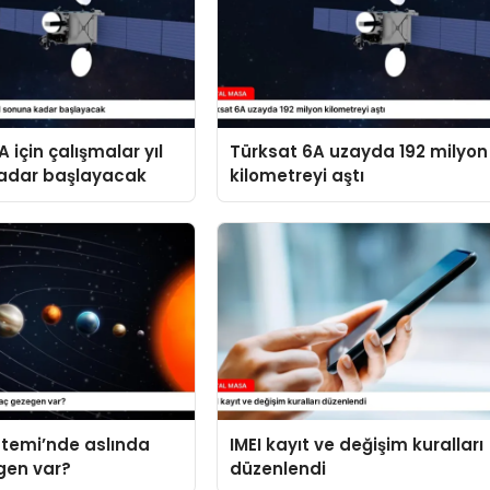
 için çalışmalar yıl
Türksat 6A uzayda 192 milyon
adar başlayacak
kilometreyi aştı
stemi’nde aslında
IMEI kayıt ve değişim kuralları
gen var?
düzenlendi