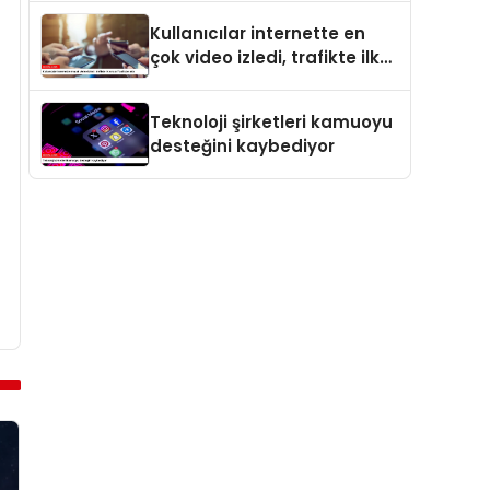
Kullanıcılar internette en
çok video izledi, trafikte ilk
sırayı YouTube aldı
Teknoloji şirketleri kamuoyu
desteğini kaybediyor