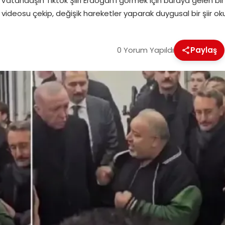
Vatandaşın Tiktok Şiiri Erdoğan’ı görmek için buraya gelen bi
ideosu çekip, değişik hareketler yaparak duygusal bir şiir oku
0 Yorum Yapıldı
Paylaş