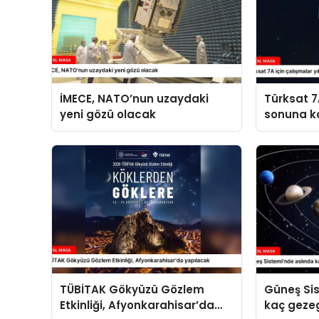
İMECE, NATO’nun uzaydaki
Türksat 7A
yeni gözü olacak
sonuna k
TÜBİTAK Gökyüzü Gözlem
Güneş Si
Etkinliği, Afyonkarahisar’da
kaç geze