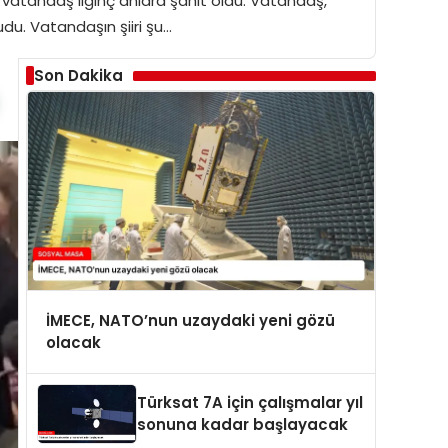
r vatandaş ilginç anlara şahit oldu. Vatandaş,
du. Vatandaşın şiiri şu…
Son Dakika
İMECE, NATO’nun uzaydaki yeni gözü
olacak
Türksat 7A için çalışmalar yıl
sonuna kadar başlayacak