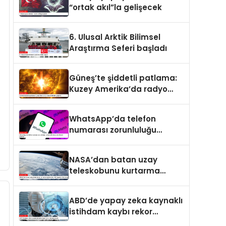
“ortak akıl”la gelişecek
6. Ulusal Arktik Bilimsel
Araştırma Seferi başladı
Güneş’te şiddetli patlama:
Kuzey Amerika’da radyo
kesintileri yaşandı
WhatsApp’da telefon
numarası zorunluluğu
kalkıyor: Kullanıcı adı
dönemi başlıyor
NASA’dan batan uzay
teleskobunu kurtarma
operasyonu: Yörüngede
kritik buluşma
ABD’de yapay zeka kaynaklı
istihdam kaybı rekor
seviyeye ulaştı