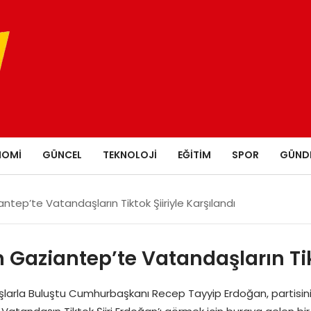
NOMI
GÜNCEL
TEKNOLOJI
EĞITIM
SPOR
GÜND
ep’te Vatandaşların Tiktok Şiiriyle Karşılandı
ziantep’te Vatandaşların Tikto
a Buluştu Cumhurbaşkanı Recep Tayyip Erdoğan, partisinin İl