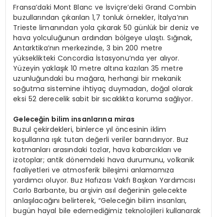
Fransa’daki Mont Blanc ve İsviçre’deki Grand Combin
buzullarından çıkarılan 1,7 tonluk örnekler, İtalya’nın
Trieste limanından yola çıkarak 50 günlük bir deniz ve
hava yolculuğunun ardından bölgeye ulaştı. Sığınak,
Antarktika’nın merkezinde, 3 bin 200 metre
yükseklikteki Concordia İstasyonu’nda yer alıyor.
Yüzeyin yaklaşık 10 metre altına kazılan 35 metre
uzunluğundaki bu mağara, herhangi bir mekanik
soğutma sistemine ihtiyaç duymadan, doğal olarak
eksi 52 derecelik sabit bir sıcaklıkta koruma sağlıyor.
Geleceğin bilim insanlarına miras
Buzul çekirdekleri, binlerce yıl öncesinin iklim
koşullarına ışık tutan değerli veriler barındırıyor. Buz
katmanları arasındaki tozlar, hava kabarcıkları ve
izotoplar; antik dönemdeki hava durumunu, volkanik
faaliyetleri ve atmosferik bileşimi anlamamıza
yardımcı oluyor. Buz Hafızası Vakfı Başkan Yardımcısı
Carlo Barbante, bu arşivin asıl değerinin gelecekte
anlaşılacağını belirterek, “Geleceğin bilim insanları,
bugün hayal bile edemediğimiz teknolojileri kullanarak