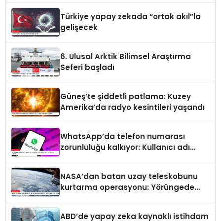
Türkiye yapay zekada “ortak akıl”la
gelişecek
6. Ulusal Arktik Bilimsel Araştırma
Seferi başladı
Güneş’te şiddetli patlama: Kuzey
Amerika’da radyo kesintileri yaşandı
WhatsApp’da telefon numarası
zorunluluğu kalkıyor: Kullanıcı adı
dönemi başlıyor
NASA’dan batan uzay teleskobunu
kurtarma operasyonu: Yörüngede
kritik buluşma
ABD’de yapay zeka kaynaklı istihdam