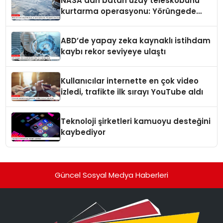
NASA’dan batan uzay teleskobunu
kurtarma operasyonu: Yörüngede
kritik buluşma
ABD’de yapay zeka kaynaklı istihdam
kaybı rekor seviyeye ulaştı
Kullanıcılar internette en çok video
izledi, trafikte ilk sırayı YouTube aldı
Teknoloji şirketleri kamuoyu desteğini
kaybediyor
Güncel Sosyal Medya Haberleri