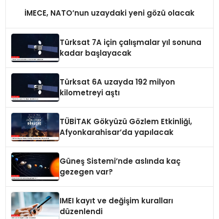
İMECE, NATO’nun uzaydaki yeni gözü olacak
Türksat 7A için çalışmalar yıl sonuna
kadar başlayacak
Türksat 6A uzayda 192 milyon
kilometreyi aştı
TÜBİTAK Gökyüzü Gözlem Etkinliği,
Afyonkarahisar’da yapılacak
Güneş Sistemi’nde aslında kaç
gezegen var?
IMEI kayıt ve değişim kuralları
düzenlendi