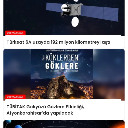
Türksat 6A uzayda 192 milyon kilometreyi aştı
TÜBİTAK Gökyüzü Gözlem Etkinliği,
Afyonkarahisar’da yapılacak