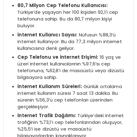
80,7 Milyon Cep Telefonu Kullanıcısı:
Türkiye’de yaşayan her 100 kişiden 92,1’i cep
telefonuna sahip. Bu da 80,7 milyon kişiyi
buluyor.
İnternet Kullanıcı Sayısı:
Nüfusun %88,3’ü
internet kullanıyor. Bu da 77,3 milyon internet
kullanıcısına denk geliyor.
Cep Telefonu ve İnternet Erişimi:
16 yaş ve
üzeri internet kullanıcılarının %97,6’sı cep
telefonuna, %62,8’i de masaüstü veya dizüstü
bilgisayara sahip.
İnternet Kullanım Süreleri:
Günlük ortalama
internet kullanım süresi 7 saat 13 dakika. Bu
sürenin %56,3’ü cep telefonları üzerinden
gerçekleşiyor.
İnternet Trafik Dağılımı:
Türkiye’deki internet
trafiğinin %73,1’i cep telefonlarından oluşuyor,
%25,5’i ise dizüstü ve masaüstü
bilgisayarlardan kaynaklanıyor.