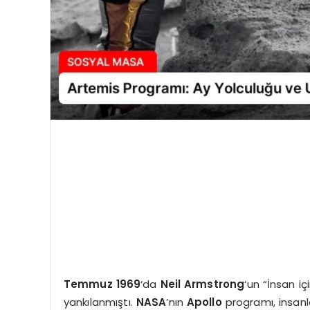
Temmuz 1969
‘da
Neil Armstrong
‘un “İnsan iç
yankılanmıştı.
NASA
’nın
Apollo
programı, insanl