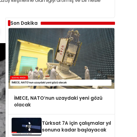
y keşiflerine olan ilgiyi artırmış ve bir nesle
Son Dakika
İMECE, NATO’nun uzaydaki yeni gözü
olacak
Türksat 7A için çalışmalar yıl
sonuna kadar başlayacak