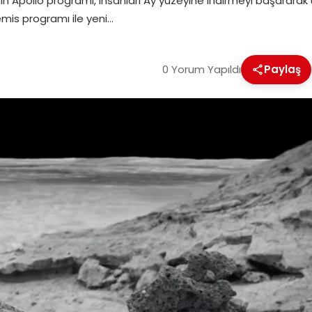
 Apollo programı, insanları Ay yüzeyine indirmeyi başararak uza
emis programı ile yeni…
0 Yorum Yapıldı
Paylaş