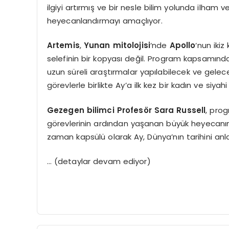
ilgiyi artırmış ve bir nesle bilim yolunda ilham v
heyecanlandırmayı amaçlıyor.
Artemis
,
Yunan mitolojisi
‘nde
Apollo
‘nun ikiz
selefinin bir kopyası değil. Program kapsamında 
uzun süreli araştırmalar yapılabilecek ve gele
görevlerle birlikte Ay’a ilk kez bir kadın ve siya
Gezegen bilimci
Profesör Sara Russell
, pro
görevlerinin ardından yaşanan büyük heyecan
zaman kapsülü olarak Ay, Dünya’nın tarihini anl
… (detaylar devam ediyor)