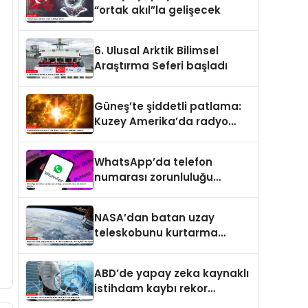
“ortak akıl”la gelişecek
6. Ulusal Arktik Bilimsel
Araştırma Seferi başladı
Güneş’te şiddetli patlama:
Kuzey Amerika’da radyo
kesintileri yaşandı
WhatsApp’da telefon
numarası zorunluluğu
kalkıyor: Kullanıcı adı
dönemi başlıyor
NASA’dan batan uzay
teleskobunu kurtarma
operasyonu: Yörüngede
kritik buluşma
ABD’de yapay zeka kaynaklı
istihdam kaybı rekor
seviyeye ulaştı