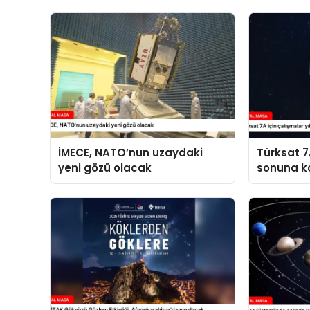
İMECE, NATO’nun uzaydaki
Türksat 7A
yeni gözü olacak
sonuna k