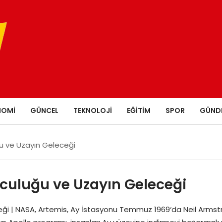
NOMI
GÜNCEL
TEKNOLOJI
EĞITIM
SPOR
GÜND
u ve Uzayın Geleceği
lculuğu ve Uzayın Geleceği
i | NASA, Artemis, Ay İstasyonu Temmuz 1969‘da Neil Armstrong