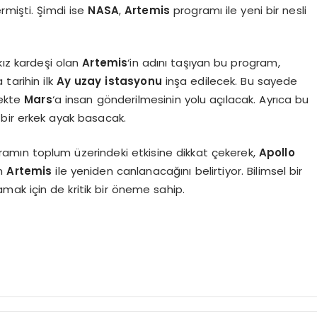
ermişti. Şimdi ise
NASA
,
Artemis
programı ile yeni bir nesli
 kız kardeşi olan
Artemis
‘in adını taşıyan bu program,
tarihin ilk
Ay uzay istasyonu
inşa edilecek. Bu sayede
cekte
Mars
‘a insan gönderilmesinin yolu açılacak. Ayrıca bu
hi bir erkek ayak basacak.
gramın toplum üzerindeki etkisine dikkat çekerek,
Apollo
ın
Artemis
ile yeniden canlanacağını belirtiyor. Bilimsel bir
amak için de kritik bir öneme sahip.