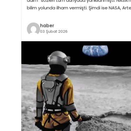
adım” sözleri tüm dünyada yankılanmıştı. NASA’nın
bilim yolunda ilham vermişti. Şimdi ise NASA, Art
haber
03 Şubat 2026