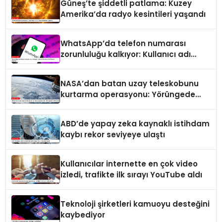
Güneş’te şiddetli patlama: Kuzey
Amerika’da radyo kesintileri yaşandı
WhatsApp’da telefon numarası
zorunluluğu kalkıyor: Kullanıcı adı
dönemi başlıyor
NASA’dan batan uzay teleskobunu
kurtarma operasyonu: Yörüngede
kritik buluşma
ABD’de yapay zeka kaynaklı istihdam
kaybı rekor seviyeye ulaştı
Kullanıcılar internette en çok video
izledi, trafikte ilk sırayı YouTube aldı
Teknoloji şirketleri kamuoyu desteğini
kaybediyor