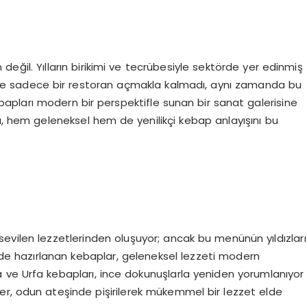
değil. Yılların birikimi ve tecrübesiyle sektörde yer edinmiş
şı” ile sadece bir restoran açmakla kalmadı, aynı zamanda bu
ebapları modern bir perspektifle sunan bir sanat galerisine
cı, hem geleneksel hem de yenilikçi kebap anlayışını bu
evilen lezzetlerinden oluşuyor; ancak bu menünün yıldızları
inde hazırlanan kebaplar, geleneksel lezzeti modern
 ve Urfa kebapları, ince dokunuşlarla yeniden yorumlanıyor
ler, odun ateşinde pişirilerek mükemmel bir lezzet elde