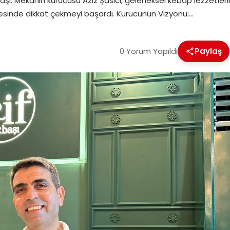
başı. Mekânın kurucusu Aziz Şasıcı, geleneksel kebap lezzetl
esinde dikkat çekmeyi başardı. Kurucunun Vizyonu:…
0 Yorum Yapıldı
Paylaş