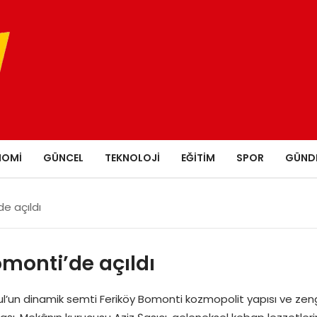
NOMI
GÜNCEL
TEKNOLOJI
EĞITIM
SPOR
GÜND
e açıldı
omonti’de açıldı
’un dinamik semti Feriköy Bomonti kozmopolit yapısı ve zengin 