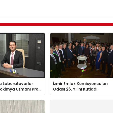
a Laboratuvarlar
İzmir Emlak Komisyoncuları
yokimya Uzmanı Prof.
Odası 26. Yılını Kutladı
t Var