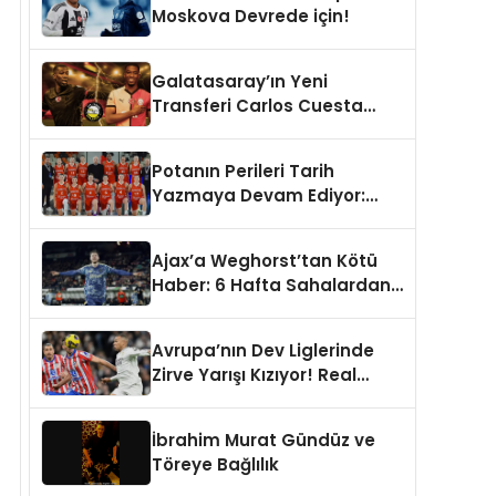
Moskova Devrede için!
Galatasaray’ın Yeni
Transferi Carlos Cuesta
Hakkında Çarpışan
Yorumlar: Boyu Mu,
Potanın Perileri Tarih
Performansı mı
Yazmaya Devam Ediyor:
Konuşulmalı?
446. Resmi Maç!
Ajax’a Weghorst’tan Kötü
Haber: 6 Hafta Sahalardan
Uzak Kalacak
Avrupa’nın Dev Liglerinde
Zirve Yarışı Kızıyor! Real
Madrid, Napoli, Bayern
Münih ve PSG Liderlik
İbrahim Murat Gündüz ve
Koltuğunda
Töreye Bağlılık