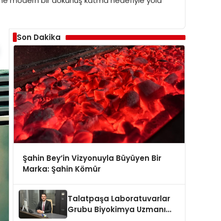
erine modern bir dokunuş katma hedefiyle yola
Son Dakika
Şahin Bey’in Vizyonuyla Büyüyen Bir
Marka: Şahin Kömür
Talatpaşa Laboratuvarlar
Grubu Biyokimya Uzmanı
Prof. Dr. Ahmet Var