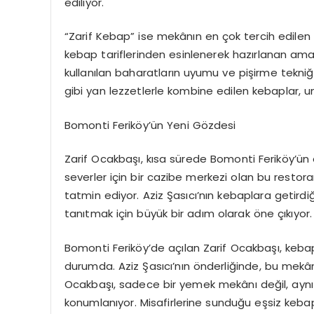
ediliyor.
“Zarif Kebap” ise mekânın en çok tercih edilen
kebap tariflerinden esinlenerek hazırlanan ama 
kullanılan baharatların uyumu ve pişirme tekniği
gibi yan lezzetlerle kombine edilen kebaplar,
Bomonti Feriköy’ün Yeni Gözdesi
Zarif Ocakbaşı, kısa sürede Bomonti Feriköy’ün 
severler için bir cazibe merkezi olan bu resto
tatmin ediyor. Aziz Şasıcı’nın kebaplara getird
tanıtmak için büyük bir adım olarak öne çıkıyor.
Bomonti Feriköy’de açılan Zarif Ocakbaşı, kebap
durumda. Aziz Şasıcı’nın önderliğinde, bu mekân,
Ocakbaşı, sadece bir yemek mekânı değil, ayn
konumlanıyor. Misafirlerine sunduğu eşsiz keba