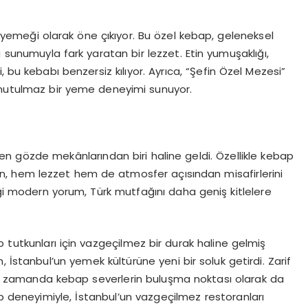
 yemeği olarak öne çıkıyor. Bu özel kebap, geleneksel
sunumuyla fark yaratan bir lezzet. Etin yumuşaklığı,
, bu kebabı benzersiz kılıyor. Ayrıca, “Şefin Özel Mezesi”
 unutulmaz bir yeme deneyimi sunuyor.
en gözde mekânlarından biri haline geldi. Özellikle kebap
ran, hem lezzet hem de atmosfer açısından misafirlerini
iği modern yorum, Türk mutfağını daha geniş kitlelere
 tutkunları için vazgeçilmez bir durak haline gelmiş
 İstanbul’un yemek kültürüne yeni bir soluk getirdi. Zarif
ı zamanda kebap severlerin buluşma noktası olarak da
p deneyimiyle, İstanbul’un vazgeçilmez restoranları