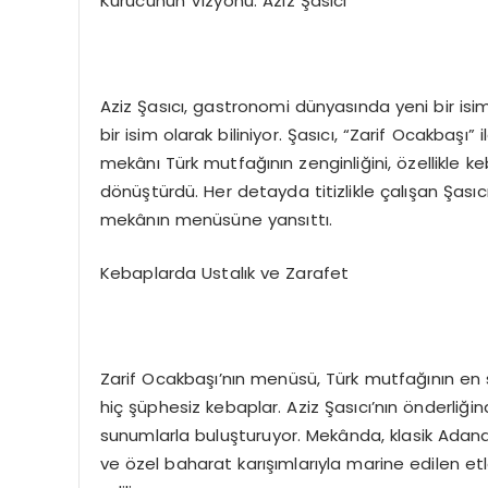
Kurucunun Vizyonu: Aziz Şasıcı
Aziz Şasıcı, gastronomi dünyasında yeni bir isim 
bir isim olarak biliniyor. Şasıcı, “Zarif Ocakba
mekânı Türk mutfağının zenginliğini, özellikle k
dönüştürdü. Her detayda titizlikle çalışan Şası
mekânın menüsüne yansıttı.
Kebaplarda Ustalık ve Zarafet
Zarif Ocakbaşı’nın menüsü, Türk mutfağının en s
hiç şüphesiz kebaplar. Aziz Şasıcı’nın önderliğ
sunumlarla buluşturuyor. Mekânda, klasik Adana
ve özel baharat karışımlarıyla marine edilen et