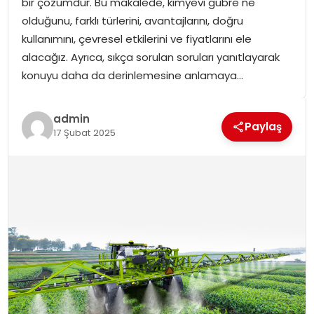
bir çözümdür. Bu makalede, kimyevi gübre ne
SPOR
olduğunu, farklı türlerini, avantajlarını, doğru
kullanımını, çevresel etkilerini ve fiyatlarını ele
GÜNDEM
alacağız. Ayrıca, sıkça sorulan soruları yanıtlayarak
konuyu daha da derinlemesine anlamaya…
MAGAZIN
admin
Paylaş
17 Şubat 2025