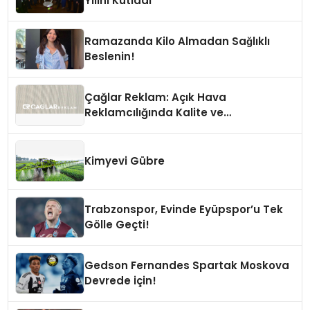
Yılını Kutladı
Ramazanda Kilo Almadan Sağlıklı
Beslenin!
Çağlar Reklam: Açık Hava
Reklamcılığında Kalite ve
İnovasyonun Öncüsü
Kimyevi Gübre
Trabzonspor, Evinde Eyüpspor’u Tek
Gölle Geçti!
Gedson Fernandes Spartak Moskova
Devrede için!