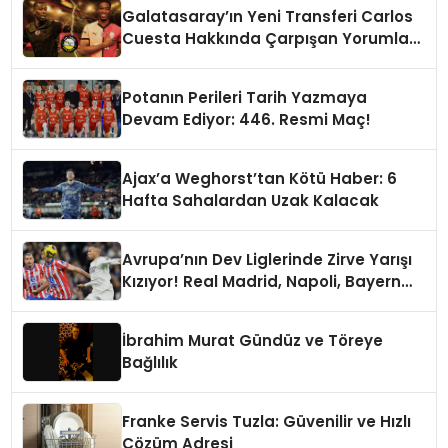
Galatasaray’ın Yeni Transferi Carlos
Cuesta Hakkında Çarpışan Yorumlar:
Boyu Mu, Performansı mı
Konuşulmalı?
Potanın Perileri Tarih Yazmaya
Devam Ediyor: 446. Resmi Maç!
Ajax’a Weghorst’tan Kötü Haber: 6
Hafta Sahalardan Uzak Kalacak
Avrupa’nın Dev Liglerinde Zirve Yarışı
Kızıyor! Real Madrid, Napoli, Bayern
Münih ve PSG Liderlik Koltuğunda
İbrahim Murat Gündüz ve Töreye
Bağlılık
Franke Servis Tuzla: Güvenilir ve Hızlı
Çözüm Adresi