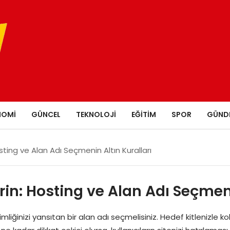
NOMI
GÜNCEL
TEKNOLOJI
EĞITIM
SPOR
GÜND
ting ve Alan Adı Seçmenin Altın Kuralları
in: Hosting ve Alan Adı Seçmeni
kimliğinizi yansıtan bir alan adı seçmelisiniz. Hedef kitlenizle 