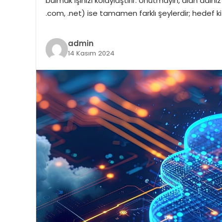
bulmak işinizi kolaylaştırır. Unutmayın, alan adını
.com, .net) ise tamamen farklı şeylerdir; hedef k
admin
14 Kasım 2024