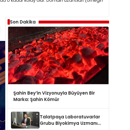
sı da o kadar kolay olur. Domain uzantıları (örneğin
Son Dakika
Şahin Bey’in Vizyonuyla Büyüyen Bir
Marka: Şahin Kömür
Talatpaşa Laboratuvarlar
Grubu Biyokimya Uzmanı
Prof. Dr. Ahmet Var