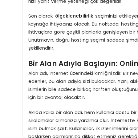
hızlı yanıt verme yeteneği çok değerlidir.
Son olarak,
ölçeklenebilirlik
seçiminizi etkiley
kaynağa ihtiyacınız olacak. Bu noktada, hosting pl
ihtiyaçlara göre çeşitli planlarla genişleyen bi
Unutmayın, doğru hosting seçimi sadece şimdiki
şekillendirir.
Bir Alan Adıyla Başlayın: Onli
Alan adı, internet üzerindeki kimliğinizdir. Bir nev
edenler, bu alan adıyla sizi bulacaklar. Yani, ak
isimlerin bile sadece birkaç harften oluştuğunu 
için bir avantaj olacaktır.
Akılda kalıcı bir alan adı, hem kullanıcı dost
sıralamalar almanıza yardımcı olur. İnternette 
isim bulmak şart. Kullanıcılar, ilk izlenimlerini 
başlarken adımlarınıza dikkat etmeniz gerektiğ