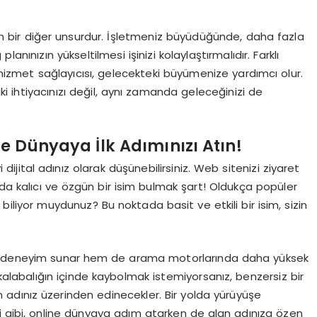
en bir diğer unsurdur. İşletmeniz büyüdüğünde, daha fazla
anınızın yükseltilmesi işinizi kolaylaştırmalıdır. Farklı
r hizmet sağlayıcısı, gelecekteki büyümenize yardımcı olur.
 ihtiyacınızı değil, aynı zamanda geleceğinizi de
ne Dünyaya İlk Adımınızı Atın!
i dijital adınız olarak düşünebilirsiniz. Web sitenizi ziyaret
ılda kalıcı ve özgün bir isim bulmak şart! Oldukça popüler
biliyor muydunuz? Bu noktada basit ve etkili bir isim, sizin
u bir deneyim sunar hem de arama motorlarında daha yüksek
kalabalığın içinde kaybolmak istemiyorsanız, benzersiz bir
alan adınız üzerinden edinecekler. Bir yolda yürüyüşe
i gibi, online dünyaya adım atarken de alan adınıza özen