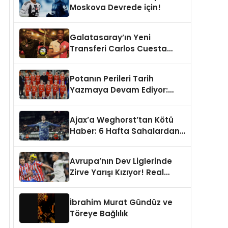
Moskova Devrede için!
Galatasaray’ın Yeni
Transferi Carlos Cuesta
Hakkında Çarpışan
Yorumlar: Boyu Mu,
Potanın Perileri Tarih
Performansı mı
Yazmaya Devam Ediyor:
Konuşulmalı?
446. Resmi Maç!
Ajax’a Weghorst’tan Kötü
Haber: 6 Hafta Sahalardan
Uzak Kalacak
Avrupa’nın Dev Liglerinde
Zirve Yarışı Kızıyor! Real
Madrid, Napoli, Bayern
Münih ve PSG Liderlik
İbrahim Murat Gündüz ve
Koltuğunda
Töreye Bağlılık