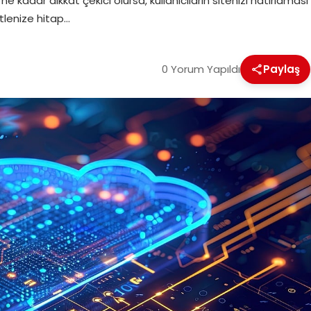
z ne kadar dikkat çekici olursa, kullanıcıların sitenizi hatırlama
itlenize hitap…
0 Yorum Yapıldı
Paylaş