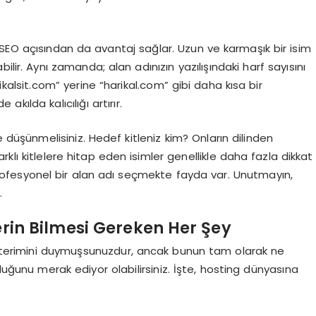
. SEO açısından da avantaj sağlar. Uzun ve karmaşık bir isim
abilir. Aynı zamanda; alan adınızın yazılışındaki harf sayısını
kalsit.com” yerine “harikal.com” gibi daha kısa bir
kılda kalıcılığı artırır.
e düşünmelisiniz. Hedef kitleniz kim? Onların dilinden
klı kitlelere hitap eden isimler genellikle daha fazla dikkat
profesyonel bir alan adı seçmekte fayda var. Unutmayın,
.
erin Bilmesi Gereken Her Şey
” terimini duymuşsunuzdur, ancak bunun tam olarak ne
ğunu merak ediyor olabilirsiniz. İşte, hosting dünyasına