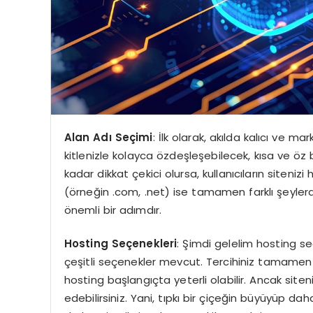
Alan Adı Seçimi
: İlk olarak, akılda kalıcı ve ma
kitlenizle kolayca özdeşleşebilecek, kısa ve öz b
kadar dikkat çekici olursa, kullanıcıların siteniz
(örneğin .com, .net) ise tamamen farklı şeylerd
önemli bir adımdır.
Hosting Seçenekleri
: Şimdi gelelim hosting s
çeşitli seçenekler mevcut. Tercihiniz tamamen ih
hosting başlangıçta yeterli olabilir. Ancak sit
edebilirsiniz. Yani, tıpkı bir çiçeğin büyüyüp dah