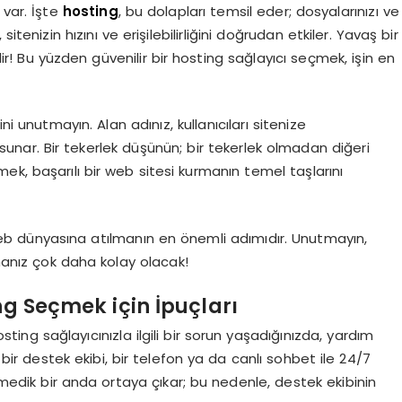
z var. İşte
hosting
, bu dolapları temsil eder; dosyalarınızı ve
 sitenizin hızını ve erişilebilirliğini doğrudan etkiler. Yavaş bir
ir! Bu yüzden güvenilir bir hosting sağlayıcı seçmek, işin en
ni unutmayın. Alan adınız, kullanıcıları sitenize
i sunar. Bir tekerlek düşünün; bir tekerlek olmadan diğeri
çmek, başarılı bir web sitesi kurmanın temel taşlarını
web dünyasına atılmanın en önemli adımıdır. Unutmayın,
manız çok daha kolay olacak!
ing Seçmek için İpuçları
osting sağlayıcınızla ilgili bir sorun yaşadığınızda, yardım
 bir destek ekibi, bir telefon ya da canlı sohbet ile 24/7
nmedik bir anda ortaya çıkar; bu nedenle, destek ekibinin