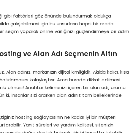
eği gibi faktörleri göz önünde bulundurmak oldukça
kilde çalışabilmesi için bu unsurların hepsi bir arada
li bir seçim yaparak online varlığınızı güçlendirmeye bir adım
Hosting ve Alan Adı Seçmenin Altın
lan adınız, markanızın dijital kimliğidir. Akılda kalıcı, kısa
i hatırlamasını kolaylaştırır. Ama burada dikkat edilmesi
umlu olması! Anahtar kelimenizi içeren bir alan adı, arama
n ki, insanlar sizi ararken alan adınız tam belleklerinde
çtiğiniz hosting sağlayıcısının ne kadar iyi bir müşteri
arabilir. Yanıt süreleri ve yardım kalitesi, sitenizin
un anında doğru destek bulmak, işinizi hayatta tutabilir.