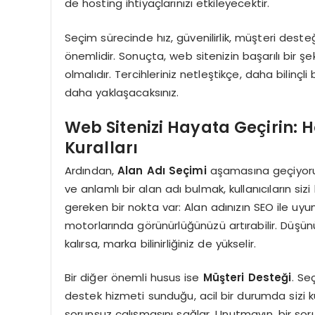
de hosting ihtiyaçlarınızı etkileyecektir.
Seçim sürecinde hız, güvenilirlik, müşteri dest
önemlidir. Sonuçta, web sitenizin başarılı bir şe
olmalıdır. Tercihleriniz netleştikçe, daha bilinç
daha yaklaşacaksınız.
Web Sitenizi Hayata Geçirin: 
Kuralları
Ardından,
Alan Adı Seçimi
aşamasına geçiyoruz. A
ve anlamlı bir alan adı bulmak, kullanıcıların siz
gereken bir nokta var: Alan adınızın SEO ile uy
motorlarında görünürlüğünüzü artırabilir. Düşünü
kalırsa, marka bilinirliğiniz de yükselir.
Bir diğer önemli husus ise
Müşteri Desteği
. Se
destek hizmeti sunduğu, acil bir durumda sizi kurt
sorunsuz çalışmasını sağlar. Unutmayın, bir sor