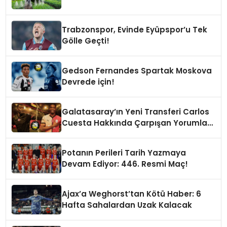
Trabzonspor, Evinde Eyüpspor’u Tek
Gölle Geçti!
Gedson Fernandes Spartak Moskova
Devrede için!
Galatasaray’ın Yeni Transferi Carlos
Cuesta Hakkında Çarpışan Yorumlar:
Boyu Mu, Performansı mı
Konuşulmalı?
Potanın Perileri Tarih Yazmaya
Devam Ediyor: 446. Resmi Maç!
Ajax’a Weghorst’tan Kötü Haber: 6
Hafta Sahalardan Uzak Kalacak