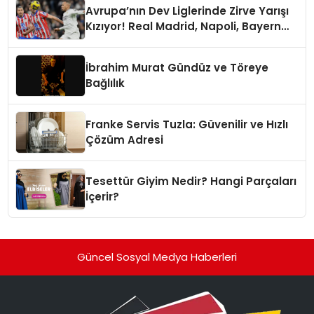
Avrupa’nın Dev Liglerinde Zirve Yarışı
Kızıyor! Real Madrid, Napoli, Bayern
Münih ve PSG Liderlik Koltuğunda
İbrahim Murat Gündüz ve Töreye
Bağlılık
Franke Servis Tuzla: Güvenilir ve Hızlı
Çözüm Adresi
Tesettür Giyim Nedir? Hangi Parçaları
İçerir?
Güncel Sosyal Medya Haberleri