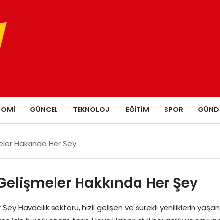
NOMI
GÜNCEL
TEKNOLOJI
EĞITIM
SPOR
GÜND
eler Hakkında Her Şey
 Gelişmeler Hakkında Her Şey
y Havacılık sektörü, hızlı gelişen ve sürekli yeniliklerin yaşa