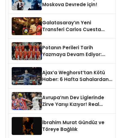
Moskova Devrede için!
Galatasaray’ın Yeni
Transferi Carlos Cuesta
Hakkında Çarpışan
Yorumlar: Boyu Mu,
Potanın Perileri Tarih
Performansı mı
Yazmaya Devam Ediyor:
Konuşulmalı?
446. Resmi Maç!
Ajax’a Weghorst’tan Kötü
Haber: 6 Hafta Sahalardan
Uzak Kalacak
Avrupa’nın Dev Liglerinde
Zirve Yarışı Kızıyor! Real
Madrid, Napoli, Bayern
Münih ve PSG Liderlik
İbrahim Murat Gündüz ve
Koltuğunda
Töreye Bağlılık