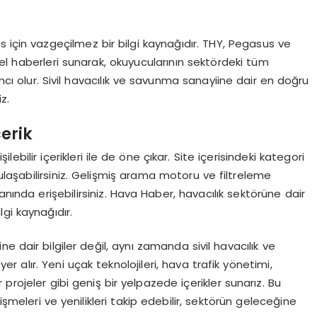
es için vazgeçilmez bir bilgi kaynağıdır. THY, Pegasus ve
el haberleri sunarak, okuyucularının sektördeki tüm
ımcı olur. Sivil havacılık ve savunma sanayiine dair en doğru
z.
çerik
ebilir içerikleri ile de öne çıkar. Site içerisindeki kategori
 ulaşabilirsiniz. Gelişmiş arama motoru ve filtreleme
anında erişebilirsiniz. Hava Haber, havacılık sektörüne dair
lgi kaynağıdır.
e dair bilgiler değil, aynı zamanda sivil havacılık ve
er alır. Yeni uçak teknolojileri, hava trafik yönetimi,
projeler gibi geniş bir yelpazede içerikler sunarız. Bu
şmeleri ve yenilikleri takip edebilir, sektörün geleceğine