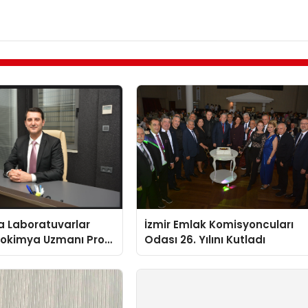
a Laboratuvarlar
İzmir Emlak Komisyoncuları
yokimya Uzmanı Prof.
Odası 26. Yılını Kutladı
t Var