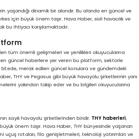
klerin yaşandığı dinamik bir alandır. Bu alanda en güncel ve
erkes için büyük önem taşır. Hava Haber, sivil havacılık ve
k bu ihtiyacı karşılamaktadır.
atform
 tüm önemli gelişmeleri ve yenilikleri okuyucularına
r en güncel haberlere yer veren bu platform, sektörle
ıdır. Sitede, merak edilen güncel konulara ve gündemdeki
Haber, THY ve Pegasus gibi büyük havayolu şirketlerinin yanı
melerini yakından takip eder ve bu bilgileri okuyucularına
n sayılı havayolu şirketlerinden biridir.
THY haberleri
,
in büyük önem taşır. Hava Haber, THY bünyesinde yaşanan
uçuş rotaları, filo genişletmeleri, teknoloji yatırımları ve