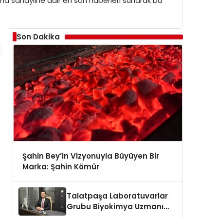
unma sanayiine dair en son haberleri sunarak bu
Son Dakika
Şahin Bey’in Vizyonuyla Büyüyen Bir
Marka: Şahin Kömür
Talatpaşa Laboratuvarlar
Grubu Biyokimya Uzmanı
Prof. Dr. Ahmet Var