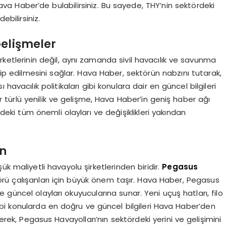
ava Haber’de bulabilirsiniz. Bu sayede, THY’nin sektördeki
ebilirsiniz.
Gelişmeler
ketlerinin değil, aynı zamanda sivil havacılık ve savunma
kip edilmesini sağlar. Hava Haber, sektörün nabzını tutarak,
ı havacılık politikaları gibi konulara dair en güncel bilgileri
türlü yenilik ve gelişme, Hava Haber’in geniş haber ağı
deki tüm önemli olayları ve değişiklikleri yakından
ın
k maliyetli havayolu şirketlerinden biridir.
Pegasus
rü çalışanları için büyük önem taşır. Hava Haber, Pegasus
güncel olayları okuyucularına sunar. Yeni uçuş hatları, filo
gibi konularda en doğru ve güncel bilgileri Hava Haber’den
derek, Pegasus Havayolları’nın sektördeki yerini ve gelişimini