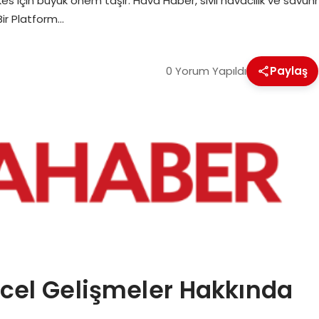
erkes için büyük önem taşır. Hava Haber, sivil havacılık ve sav
Bir Platform…
0 Yorum Yapıldı
Paylaş
ncel Gelişmeler Hakkında