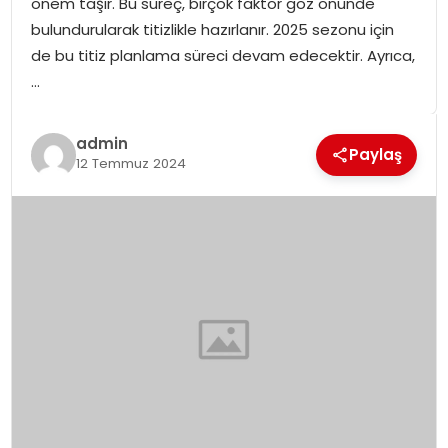
önem taşır. Bu süreç, birçok faktör göz önünde
SPOR
bulundurularak titizlikle hazırlanır. 2025 sezonu için
de bu titiz planlama süreci devam edecektir. Ayrıca,
GÜNDEM
…
MAGAZIN
admin
Paylaş
12 Temmuz 2024