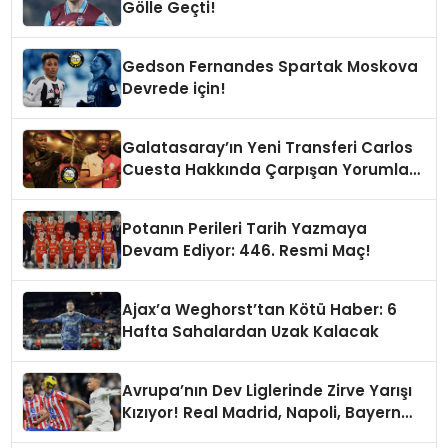
Gölle Geçti!
Gedson Fernandes Spartak Moskova
Devrede için!
Galatasaray’ın Yeni Transferi Carlos
Cuesta Hakkında Çarpışan Yorumlar:
Boyu Mu, Performansı mı
Konuşulmalı?
Potanın Perileri Tarih Yazmaya
Devam Ediyor: 446. Resmi Maç!
Ajax’a Weghorst’tan Kötü Haber: 6
Hafta Sahalardan Uzak Kalacak
Avrupa’nın Dev Liglerinde Zirve Yarışı
Kızıyor! Real Madrid, Napoli, Bayern
Münih ve PSG Liderlik Koltuğunda