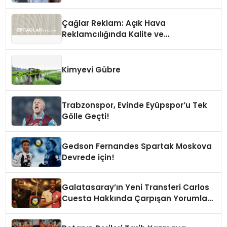
Çağlar Reklam: Açık Hava
Reklamcılığında Kalite ve
İnovasyonun Öncüsü
Kimyevi Gübre
Trabzonspor, Evinde Eyüpspor’u Tek
Gölle Geçti!
Gedson Fernandes Spartak Moskova
Devrede için!
Galatasaray’ın Yeni Transferi Carlos
Cuesta Hakkında Çarpışan Yorumlar:
Boyu Mu, Performansı mı
Konuşulmalı?