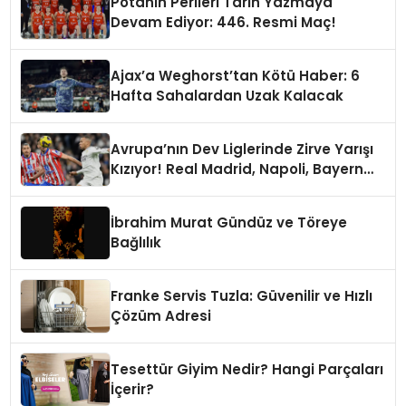
Potanın Perileri Tarih Yazmaya
Devam Ediyor: 446. Resmi Maç!
Ajax’a Weghorst’tan Kötü Haber: 6
Hafta Sahalardan Uzak Kalacak
Avrupa’nın Dev Liglerinde Zirve Yarışı
Kızıyor! Real Madrid, Napoli, Bayern
Münih ve PSG Liderlik Koltuğunda
İbrahim Murat Gündüz ve Töreye
Bağlılık
Franke Servis Tuzla: Güvenilir ve Hızlı
Çözüm Adresi
Tesettür Giyim Nedir? Hangi Parçaları
İçerir?