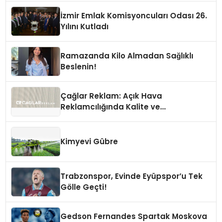
İzmir Emlak Komisyoncuları Odası 26.
Yılını Kutladı
Ramazanda Kilo Almadan Sağlıklı
Beslenin!
Çağlar Reklam: Açık Hava
Reklamcılığında Kalite ve
İnovasyonun Öncüsü
Kimyevi Gübre
Trabzonspor, Evinde Eyüpspor’u Tek
Gölle Geçti!
Gedson Fernandes Spartak Moskova