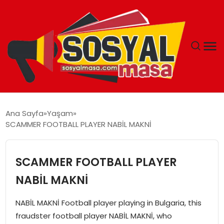
YAŞAM
Ana Sayfa
Yaşam
SCAMMER FOOTBALL PLAYER NABİL MAKNİ
EKONOMI
GÜNCEL
SCAMMER FOOTBALL PLAYER
NABİL MAKNİ
TEKNOLOJI
NABİL MAKNİ Football player playing in Bulgaria, this
EĞITIM
fraudster football player NABİL MAKNİ, who