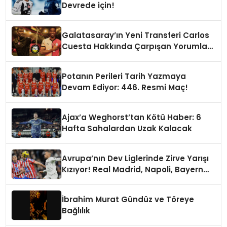
Devrede için!
Galatasaray’ın Yeni Transferi Carlos
Cuesta Hakkında Çarpışan Yorumlar:
Boyu Mu, Performansı mı
Konuşulmalı?
Potanın Perileri Tarih Yazmaya
Devam Ediyor: 446. Resmi Maç!
Ajax’a Weghorst’tan Kötü Haber: 6
Hafta Sahalardan Uzak Kalacak
Avrupa’nın Dev Liglerinde Zirve Yarışı
Kızıyor! Real Madrid, Napoli, Bayern
Münih ve PSG Liderlik Koltuğunda
İbrahim Murat Gündüz ve Töreye
Bağlılık