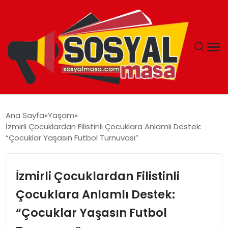
YAŞAM
Ana Sayfa
Yaşam
İzmirli Çocuklardan Filistinli Çocuklara Anlamlı Destek:
EKONOMI
“Çocuklar Yaşasın Futbol Turnuvası”
GÜNCEL
İzmirli Çocuklardan Filistinli
TEKNOLOJI
Çocuklara Anlamlı Destek:
“Çocuklar Yaşasın Futbol
EĞITIM