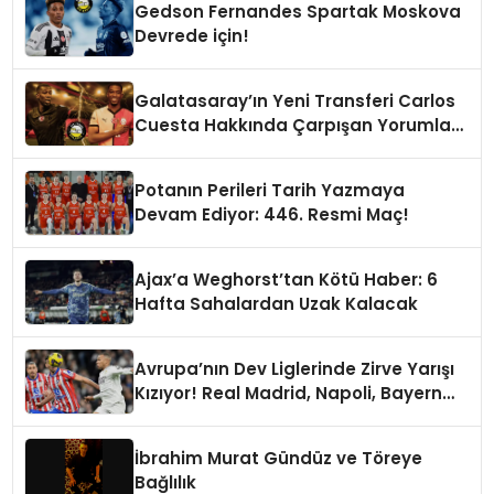
Gedson Fernandes Spartak Moskova
Devrede için!
Galatasaray’ın Yeni Transferi Carlos
Cuesta Hakkında Çarpışan Yorumlar:
Boyu Mu, Performansı mı
Konuşulmalı?
Potanın Perileri Tarih Yazmaya
Devam Ediyor: 446. Resmi Maç!
Ajax’a Weghorst’tan Kötü Haber: 6
Hafta Sahalardan Uzak Kalacak
Avrupa’nın Dev Liglerinde Zirve Yarışı
Kızıyor! Real Madrid, Napoli, Bayern
Münih ve PSG Liderlik Koltuğunda
İbrahim Murat Gündüz ve Töreye
Bağlılık