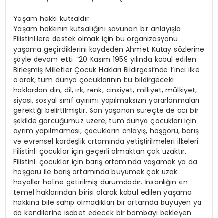
Yaşam hakkı kutsaldır
Yaşam hakkının kutsallığını savunan bir anlayışla
Filistinlilere destek olmak için bu organizasyonu
yaşama geçirdiklerini kaydeden Ahmet Kutay sözlerine
şöyle devam etti: “20 Kasım 1959 yılında kabul edilen
Birleşmiş Milletler Çocuk Hakları Bildirgesi’nde 1’inci ilke
olarak, tüm dünya çocuklarının bu bildirgedeki
haklardan din, dil, ırk, renk, cinsiyet, milliyet, mülkiyet,
siyasi, sosyal sınıf ayırımı yapılmaksızın yararlanmaları
gerektiği belirtilmiştir. Son yaşanan süreçte de acı bir
şekilde gördüğümüz üzere, tüm dünya çocukları için
ayrım yapılmaması, çocukların anlayış, hoşgörü, barış
ve evrensel kardeşlik ortamında yetiştirilmeleri ilkeleri
Filistinli çocuklar için geçerli olmaktan çok uzaktır.
Filistinli çocuklar için barış ortamında yaşamak ya da
hoşgörü ile barış ortamında büyümek çok uzak
hayaller haline getirilmiş durumdadır. İnsanlığın en
temel haklarından birisi olarak kabul edilen yaşama
hakkına bile sahip olmadıkları bir ortamda büyüyen ya
da kendilerine isabet edecek bir bombayı bekleyen