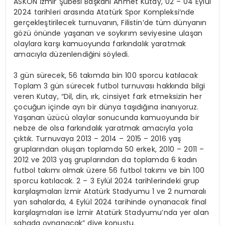
ASKON İzmir Şubesi Başkanı Ahmet Kutay, 02 – 04 Eylül
2024 tarihleri arasında Atatürk Spor Kompleksi’nde
gerçekleştirilecek turnuvanın, Filistin’de tüm dünyanın
gözü önünde yaşanan ve soykırım seviyesine ulaşan
olaylara karşı kamuoyunda farkındalık yaratmak
amacıyla düzenlendiğini söyledi.
3 gün sürecek, 56 takımda bin 100 sporcu katılacak
Toplam 3 gün sürecek futbol turnuvası hakkında bilgi
veren Kutay, “Dil, din, ırk, cinsiyet fark etmeksizin her
çocuğun içinde ayrı bir dünya taşıdığına inanıyoruz.
Yaşanan üzücü olaylar sonucunda kamuoyunda bir
nebze de olsa farkındalık yaratmak amacıyla yola
çıktık. Turnuvaya 2013 – 2014 – 2015 – 2016 yaş
gruplarından oluşan toplamda 50 erkek, 2010 – 2011 –
2012 ve 2013 yaş gruplarından da toplamda 6 kadın
futbol takımı olmak üzere 56 futbol takımı ve bin 100
sporcu katılacak. 2 – 3 Eylül 2024 tarihlerindeki grup
karşılaşmaları İzmir Atatürk Stadyumu 1 ve 2 numaralı
yan sahalarda, 4 Eylül 2024 tarihinde oynanacak final
karşılaşmaları ise İzmir Atatürk Stadyumu’nda yer alan
sahada oynanacak” diye konuştu.