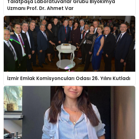
Talatpaşa Laboratuvarlar Grubu Biyokimya
Uzmanı Prof. Dr. Ahmet Var
İzmir Emlak Komisyoncuları Odası 26. Yılını Kutladı