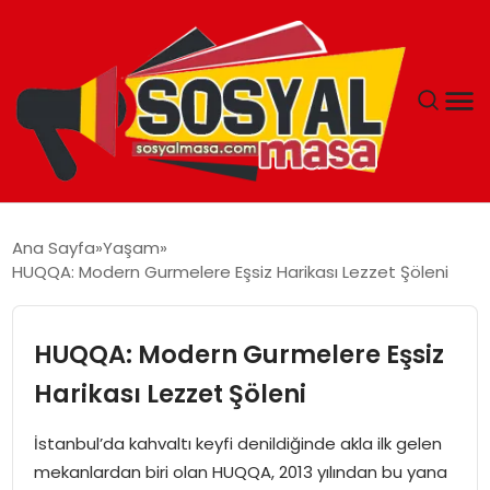
YAŞAM
Ana Sayfa
Yaşam
HUQQA: Modern Gurmelere Eşsiz Harikası Lezzet Şöleni
EKONOMI
GÜNCEL
HUQQA: Modern Gurmelere Eşsiz
Harikası Lezzet Şöleni
TEKNOLOJI
İstanbul’da kahvaltı keyfi denildiğinde akla ilk gelen
EĞITIM
mekanlardan biri olan HUQQA, 2013 yılından bu yana