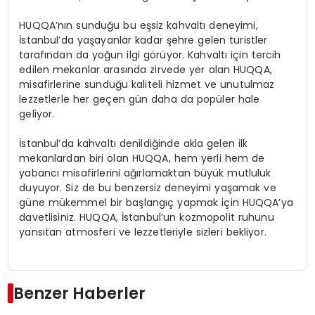
HUQQA’nın sunduğu bu eşsiz kahvaltı deneyimi,
İstanbul’da yaşayanlar kadar şehre gelen turistler
tarafından da yoğun ilgi görüyor. Kahvaltı için tercih
edilen mekanlar arasında zirvede yer alan HUQQA,
misafirlerine sunduğu kaliteli hizmet ve unutulmaz
lezzetlerle her geçen gün daha da popüler hale
geliyor.
İstanbul’da kahvaltı denildiğinde akla gelen ilk
mekanlardan biri olan HUQQA, hem yerli hem de
yabancı misafirlerini ağırlamaktan büyük mutluluk
duyuyor. Siz de bu benzersiz deneyimi yaşamak ve
güne mükemmel bir başlangıç yapmak için HUQQA’ya
davetlisiniz. HUQQA, İstanbul’un kozmopolit ruhunu
yansıtan atmosferi ve lezzetleriyle sizleri bekliyor.
Benzer Haberler