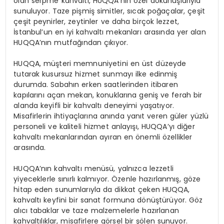
olan serpme kahvaltı, HUQQA’nın özel dokunuşlarıyla
sunuluyor. Taze pişmiş simitler, sıcak poğaçalar, çeşit
çeşit peynirler, zeytinler ve daha birçok lezzet,
İstanbul’un en iyi kahvaltı mekanları arasında yer alan
HUQQA’nın mutfağından çıkıyor.
HUQQA, müşteri memnuniyetini en üst düzeyde
tutarak kusursuz hizmet sunmayı ilke edinmiş
durumda. Sabahın erken saatlerinden itibaren
kapılarını açan mekan, konuklarına geniş ve ferah bir
alanda keyifli bir kahvaltı deneyimi yaşatıyor.
Misafirlerin ihtiyaçlarına anında yanıt veren güler yüzlü
personeli ve kaliteli hizmet anlayışı, HUQQA’yı diğer
kahvaltı mekanlarından ayıran en önemli özellikler
arasında.
HUQQA’nın kahvaltı menüsü, yalnızca lezzetli
yiyeceklerle sınırlı kalmıyor. Özenle hazırlanmış, göze
hitap eden sunumlarıyla da dikkat çeken HUQQA,
kahvaltı keyfini bir sanat formuna dönüştürüyor. Göz
alıcı tabaklar ve taze malzemelerle hazırlanan
kahvaltılıklar, misafirlere görsel bir şölen sunuyor.