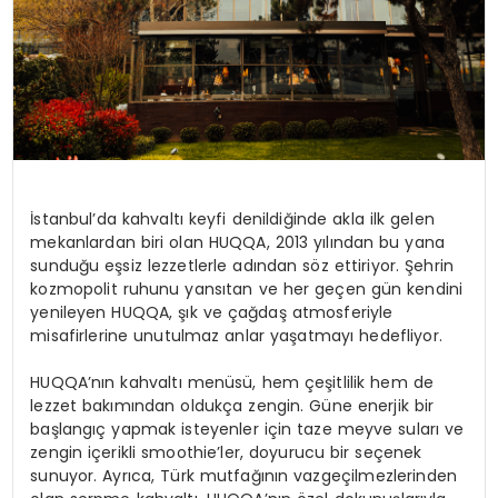
İstanbul’da kahvaltı keyfi denildiğinde akla ilk gelen
mekanlardan biri olan HUQQA, 2013 yılından bu yana
sunduğu eşsiz lezzetlerle adından söz ettiriyor. Şehrin
kozmopolit ruhunu yansıtan ve her geçen gün kendini
yenileyen HUQQA, şık ve çağdaş atmosferiyle
misafirlerine unutulmaz anlar yaşatmayı hedefliyor.
HUQQA’nın kahvaltı menüsü, hem çeşitlilik hem de
lezzet bakımından oldukça zengin. Güne enerjik bir
başlangıç yapmak isteyenler için taze meyve suları ve
zengin içerikli smoothie’ler, doyurucu bir seçenek
sunuyor. Ayrıca, Türk mutfağının vazgeçilmezlerinden