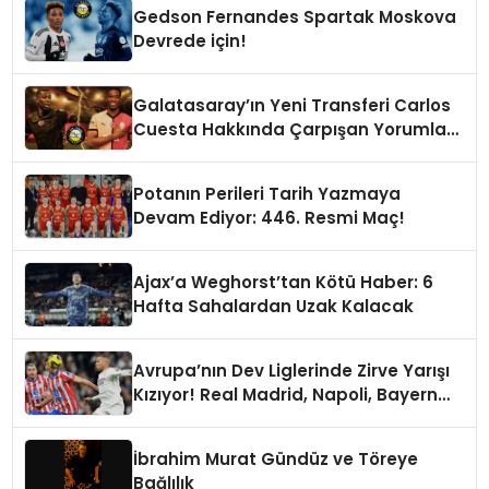
Gedson Fernandes Spartak Moskova
Devrede için!
Galatasaray’ın Yeni Transferi Carlos
Cuesta Hakkında Çarpışan Yorumlar:
Boyu Mu, Performansı mı
Konuşulmalı?
Potanın Perileri Tarih Yazmaya
Devam Ediyor: 446. Resmi Maç!
Ajax’a Weghorst’tan Kötü Haber: 6
Hafta Sahalardan Uzak Kalacak
Avrupa’nın Dev Liglerinde Zirve Yarışı
Kızıyor! Real Madrid, Napoli, Bayern
Münih ve PSG Liderlik Koltuğunda
İbrahim Murat Gündüz ve Töreye
Bağlılık