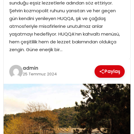
sunduğu eşsiz lezzetlerle adından söz ettiriyor.
SPOR
Şehrin kozmopolit ruhunu yansıtan ve her geçen
gün kendini yenileyen HUQQA, şık ve çağdaş
GÜNDEM
atmosferiyle misafirlerine unutulmaz anlar
yaşatmayı hedefliyor. HUQQA’nın kahvaltı menüsü,
MAGAZIN
hem çeşitlilik hem de lezzet bakımından oldukça
zengin. Güne enerjik bir…
admin
Paylaş
25 Temmuz 2024