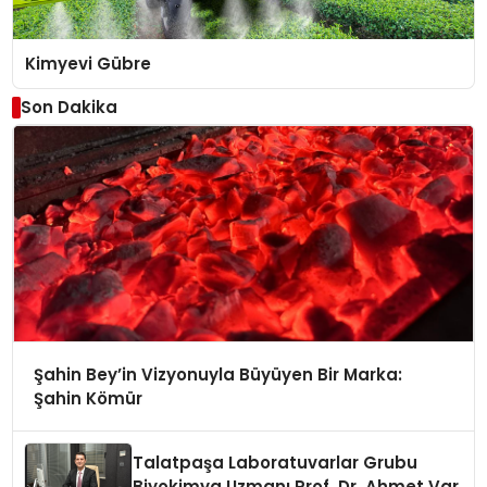
Kimyevi Gübre
Son Dakika
Şahin Bey’in Vizyonuyla Büyüyen Bir Marka:
Şahin Kömür
Talatpaşa Laboratuvarlar Grubu
Biyokimya Uzmanı Prof. Dr. Ahmet Var