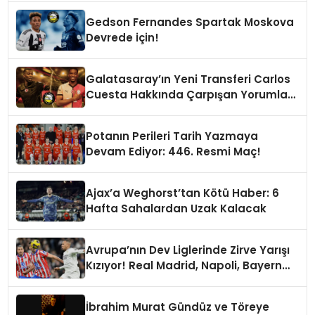
Gedson Fernandes Spartak Moskova
Devrede için!
Galatasaray’ın Yeni Transferi Carlos
Cuesta Hakkında Çarpışan Yorumlar:
Boyu Mu, Performansı mı
Konuşulmalı?
Potanın Perileri Tarih Yazmaya
Devam Ediyor: 446. Resmi Maç!
Ajax’a Weghorst’tan Kötü Haber: 6
Hafta Sahalardan Uzak Kalacak
Avrupa’nın Dev Liglerinde Zirve Yarışı
Kızıyor! Real Madrid, Napoli, Bayern
Münih ve PSG Liderlik Koltuğunda
İbrahim Murat Gündüz ve Töreye