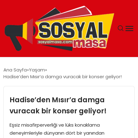
YAŞAM
Ana Sayfa
Yaşam
Hadise’den Mısır’a damga vuracak bir konser geliyor!
EKONOMI
GÜNCEL
Hadise’den Mısır’a damga
vuracak bir konser geliyor!
TEKNOLOJI
Eşsiz misafirperverliği ve lüks konaklama
EĞITIM
deneyimleriyle dünyanın dört bir yanından