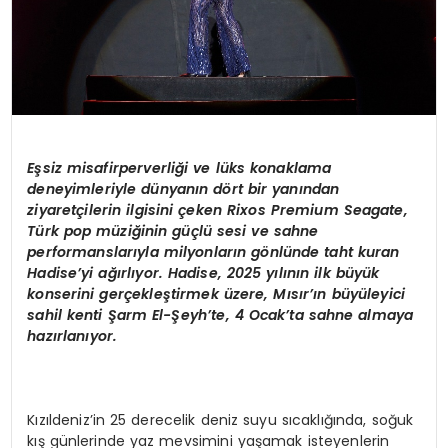
Eşsiz misafirperverliği ve lüks konaklama
deneyimleriyle dünyanı
n d
ö
rt bir yanından
ziyaretçilerin ilgisini ç
eken Rixos Premium Seagate,
T
ü
rk pop m
üziğinin güçlü sesi ve sahne
performanslarıyla milyonların g
ö
nlünde taht kuran
Hadise
’
yi ağırlıyor. Hadise, 2025 yılının ilk büyük
konserini gerçekleştirmek üzere, Mısır’ın büyüleyici
sahil kenti Ş
arm El-
Şeyh
’
te, 4 Ocak
’
ta sahne almaya
hazı
rlan
ıyor.
Kızıldeniz’in 25 derecelik deniz suyu sıcaklığında, soğuk
kış günlerinde yaz mevsimini yaşamak isteyenlerin