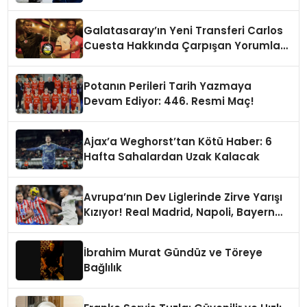
Galatasaray’ın Yeni Transferi Carlos
Cuesta Hakkında Çarpışan Yorumlar:
Boyu Mu, Performansı mı
Konuşulmalı?
Potanın Perileri Tarih Yazmaya
Devam Ediyor: 446. Resmi Maç!
Ajax’a Weghorst’tan Kötü Haber: 6
Hafta Sahalardan Uzak Kalacak
Avrupa’nın Dev Liglerinde Zirve Yarışı
Kızıyor! Real Madrid, Napoli, Bayern
Münih ve PSG Liderlik Koltuğunda
İbrahim Murat Gündüz ve Töreye
Bağlılık