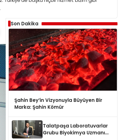
: Türkiye’de başka hiçbir hizmet bizim gibi
…
Son Dakika
Şahin Bey’in Vizyonuyla Büyüyen Bir
Marka: Şahin Kömür
Talatpaşa Laboratuvarlar
Grubu Biyokimya Uzmanı
Prof. Dr. Ahmet Var