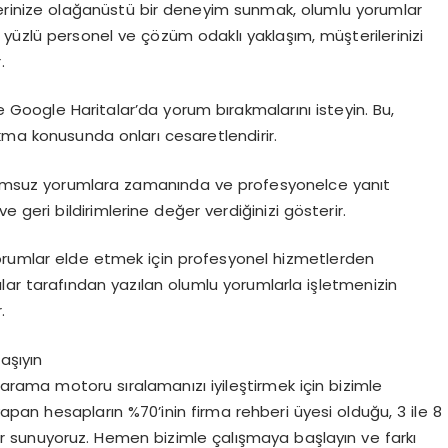
erinize olağanüstü bir deneyim sunmak, olumlu yorumlar
r yüzlü personel ve çözüm odaklı yaklaşım, müşterilerinizi
.
de Google Haritalar’da yorum bırakmalarını isteyin. Bu,
kma konusunda onları cesaretlendirir.
umsuz yorumlara zamanında ve profesyonelce yanıt
 geri bildirimlerine değer verdiğinizi gösterir.
yorumlar elde etmek için profesyonel hizmetlerden
cılar tarafından yazılan olumlu yorumlarla işletmenizin
.
aşıyın
 arama motoru sıralamanızı iyileştirmek için bizimle
pan hesapların %70’inin firma rehberi üyesi olduğu, 3 ile 8
ar sunuyoruz. Hemen bizimle çalışmaya başlayın ve farkı