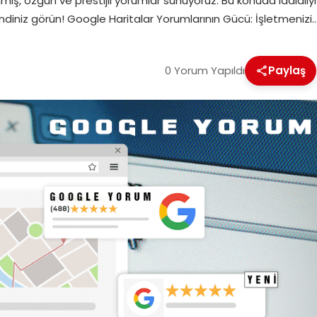
ş, özgün ve prestijli yorumlar sunuyoruz. Bu konuda iddialıyız
kendiniz görün! Google Haritalar Yorumlarının Gücü: İşletmenizi
0 Yorum Yapıldı
Paylaş