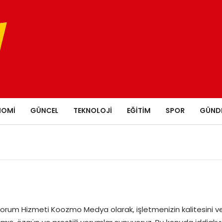
NOMI
GÜNCEL
TEKNOLOJI
EĞITIM
SPOR
GÜND
rum Hizmeti Koozmo Medya olarak, işletmenizin kalitesini ve güv