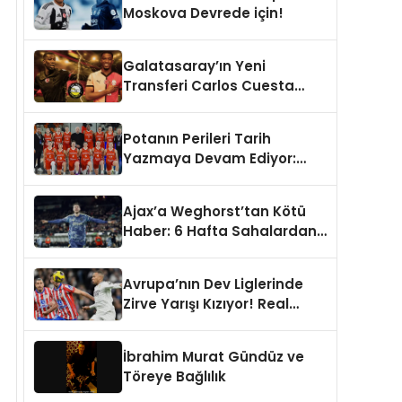
Moskova Devrede için!
Galatasaray’ın Yeni
Transferi Carlos Cuesta
Hakkında Çarpışan
Yorumlar: Boyu Mu,
Potanın Perileri Tarih
Performansı mı
Yazmaya Devam Ediyor:
Konuşulmalı?
446. Resmi Maç!
Ajax’a Weghorst’tan Kötü
Haber: 6 Hafta Sahalardan
Uzak Kalacak
Avrupa’nın Dev Liglerinde
Zirve Yarışı Kızıyor! Real
Madrid, Napoli, Bayern
Münih ve PSG Liderlik
İbrahim Murat Gündüz ve
Koltuğunda
Töreye Bağlılık