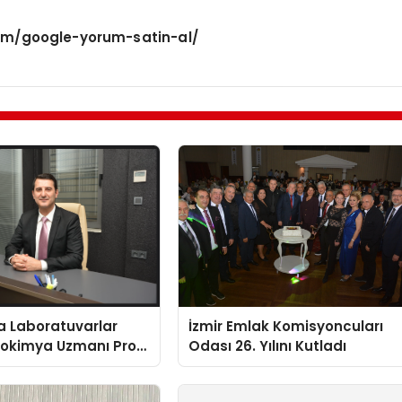
m/google-yorum-satin-al/
a Laboratuvarlar
İzmir Emlak Komisyoncuları
yokimya Uzmanı Prof.
Odası 26. Yılını Kutladı
t Var