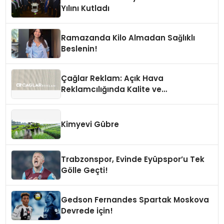
Yılını Kutladı
Ramazanda Kilo Almadan Sağlıklı
Beslenin!
Çağlar Reklam: Açık Hava
Reklamcılığında Kalite ve
İnovasyonun Öncüsü
Kimyevi Gübre
Trabzonspor, Evinde Eyüpspor’u Tek
Gölle Geçti!
Gedson Fernandes Spartak Moskova
Devrede için!