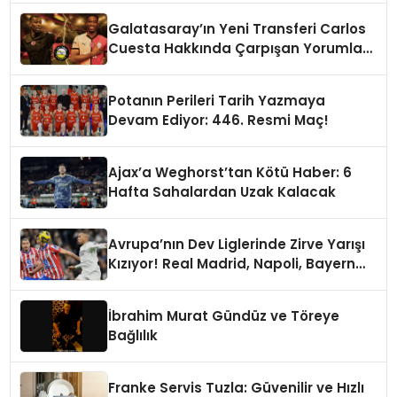
Galatasaray’ın Yeni Transferi Carlos
Cuesta Hakkında Çarpışan Yorumlar:
Boyu Mu, Performansı mı
Konuşulmalı?
Potanın Perileri Tarih Yazmaya
Devam Ediyor: 446. Resmi Maç!
Ajax’a Weghorst’tan Kötü Haber: 6
Hafta Sahalardan Uzak Kalacak
Avrupa’nın Dev Liglerinde Zirve Yarışı
Kızıyor! Real Madrid, Napoli, Bayern
Münih ve PSG Liderlik Koltuğunda
İbrahim Murat Gündüz ve Töreye
Bağlılık
Franke Servis Tuzla: Güvenilir ve Hızlı