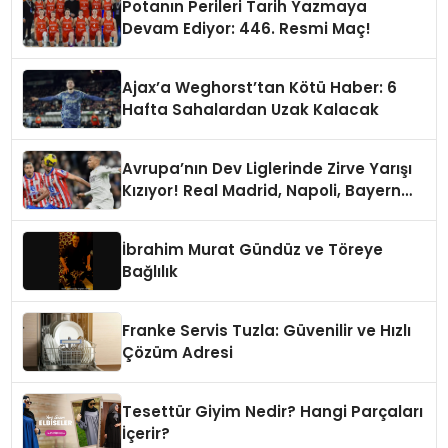
Potanın Perileri Tarih Yazmaya
Devam Ediyor: 446. Resmi Maç!
Ajax’a Weghorst’tan Kötü Haber: 6
Hafta Sahalardan Uzak Kalacak
Avrupa’nın Dev Liglerinde Zirve Yarışı
Kızıyor! Real Madrid, Napoli, Bayern
Münih ve PSG Liderlik Koltuğunda
İbrahim Murat Gündüz ve Töreye
Bağlılık
Franke Servis Tuzla: Güvenilir ve Hızlı
Çözüm Adresi
Tesettür Giyim Nedir? Hangi Parçaları
İçerir?