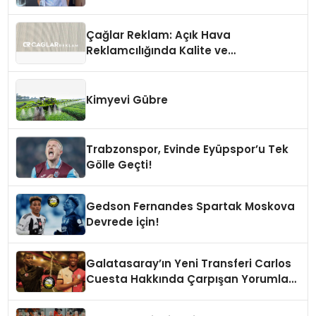
Çağlar Reklam: Açık Hava
Reklamcılığında Kalite ve
İnovasyonun Öncüsü
Kimyevi Gübre
Trabzonspor, Evinde Eyüpspor’u Tek
Gölle Geçti!
Gedson Fernandes Spartak Moskova
Devrede için!
Galatasaray’ın Yeni Transferi Carlos
Cuesta Hakkında Çarpışan Yorumlar:
Boyu Mu, Performansı mı
Konuşulmalı?