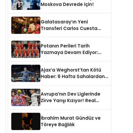
Moskova Devrede için!
Galatasaray’ın Yeni
Transferi Carlos Cuesta
Hakkında Çarpışan
Yorumlar: Boyu Mu,
Potanın Perileri Tarih
Performansı mı
Yazmaya Devam Ediyor:
Konuşulmalı?
446. Resmi Maç!
Ajax’a Weghorst’tan Kötü
Haber: 6 Hafta Sahalardan
Uzak Kalacak
Avrupa’nın Dev Liglerinde
Zirve Yarışı Kızıyor! Real
Madrid, Napoli, Bayern
Münih ve PSG Liderlik
İbrahim Murat Gündüz ve
Koltuğunda
Töreye Bağlılık