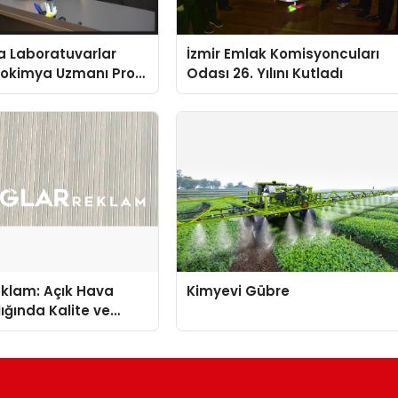
a Laboratuvarlar
İzmir Emlak Komisyoncuları
yokimya Uzmanı Prof.
Odası 26. Yılını Kutladı
t Var
eklam: Açık Hava
Kimyevi Gübre
ığında Kalite ve
nun Öncüsü