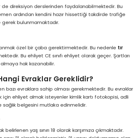
er de direksiyon derslerinden faydalanabilmektedir. Bu
emen ardından kendini hazır hissettiği takdirde trafiğe
eye gerek bulunmamaktadır.
ullanmak özel bir çaba gerektirmektedir. Bu nedenle
tır
ektedir. Bu ehliyet CE sınıfı ehliyet olarak geçer. Şartları
t almaya hak kazanabilir.
Hangi Evraklar Gereklidir?
en bazı evraklara sahip olması gerekmektedir. Bu evraklar
in ehliyet almak isteyenler kimlik kartı fotokopisi, adli
e sağlık belgesini mutlaka edinmelidir.
?
k belirlenen yaş sınırı 18 olarak karşımıza çıkmaktadır.