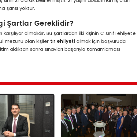
ınırı 21 olarak belirlenmiştir. 21 yaşını doldurmamış olan
ma şansı yoktur.
gi Şartlar Gereklidir?
 karşılıyor olmalıdır. Bu şartlardan ilki kişinin C sınıfı ehliyete
kul mezunu olan kişiler
tır ehliyeti
almak için başvuruda
eğitim aldıktan sonra sınavları başarıyla tamamlaması