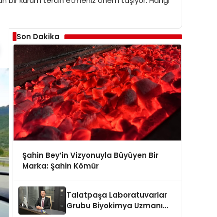
unan bir kurum tercih etmeniz önem taşıyor. Hangi
Son Dakika
Şahin Bey’in Vizyonuyla Büyüyen Bir
Marka: Şahin Kömür
Talatpaşa Laboratuvarlar
Grubu Biyokimya Uzmanı
Prof. Dr. Ahmet Var