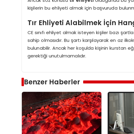
Ancak söz konusu
tır ehliyeti
olduğunda bu yaş s
kişilerin bu ehliyeti almak için başvuruda bulun
Tır Ehliyeti Alabilmek İçin Han
CE sınıfı ehliyet almak isteyen kişiler bazı şartları
sahip olmasıdır. Bu şartı karşılayarak en az ilko
bulunabilir. Ancak her koşulda kişinin kurstan 
gerektiği unutulmamalıdır.
Benzer Haberler