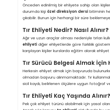
Önceden edinilmiş bir ehliyete sahip olan kişil
durumda kişi
özel direksiyon dersi
bitiminin h
çıkabilir. Bunun için herhangi bir süre beklem
Tır Ehliyeti Nedir? Nasıl Alınır?
Ağır ve uzun araçlar olması nedeniyle tırları k
ehliyeti
diğer ehliyetlerde göre farklılık gösterm
karşılayan kişiler kurslarda eğitim alarak ehliye
Tır Sürücü Belgesi Almak İçin 
Herkesin ehliyet almak için başvuruda bulunurk
olmadan başvuru alınmamaktadır. Tır kullanmak iç
sicil kaydı, belirlenen ölçülere uygun fotoğraf v
Tır Ehliyeti Kaç Yaşında Alınır
Pek çok ehliyet türünü alabilmek için yasal olara