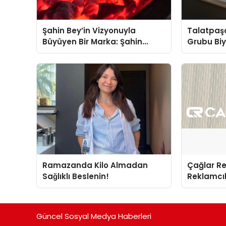
Şahin Bey’in Vizyonuyla
Talatpaş
Büyüyen Bir Marka: Şahin
Grubu Bi
Kömür
Dr. Ahme
Ramazanda Kilo Almadan
Çağlar R
Sağlıklı Beslenin!
Reklamcıl
İnovasyo
Güncel Sosyal Medya Haberleri