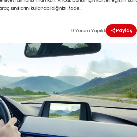
iz ehliyeti almanız mümkün. Ancak bunun için kaliteli eğitim s
raç sınıflarını kullanabildiğinizi ifade…
0 Yorum Yapıldı
Paylaş