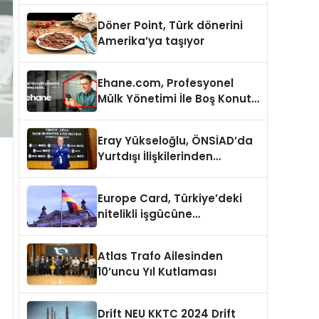
Döner Point, Türk dönerini
Amerika’ya taşıyor
Ehane.com, Profesyonel
Mülk Yönetimi İle Boş Konut
Stokunu Eritecek
Eray Yükseloğlu, ÖNSİAD’da
Yurtdışı İlişkilerinden
Sorumlu Genel Başkan
Yardımcısı Oldu
Europe Card, Türkiye’deki
nitelikli işgücüne
Almanya’da kariyer fırsatı
sununuyor
Atlas Trafo Ailesinden
10’uncu Yıl Kutlaması
Drift NEU KKTC 2024 Drift