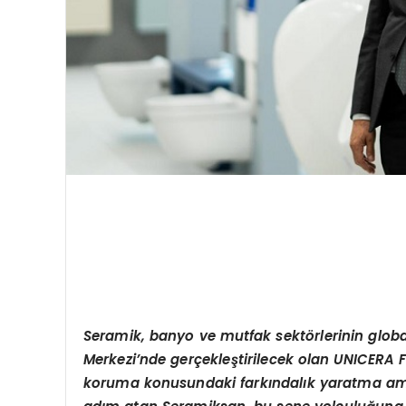
Seramik, banyo ve mutfak sekt
ö
rlerinin glo
Merkezi
’
nde gerçekleştirilecek olan UNICERA 
koruma konusundaki farkı
ndal
ık yaratma ama