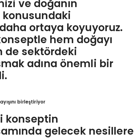
mizi ve doğanın
a konusundaki
ez daha ortaya koyuyoruz.
 konseptle hem doğayı
m de sektördeki
aşmak adına önemli bir
i.
yışını birleştiriyor
ri konseptin
psamında gelecek nesillere