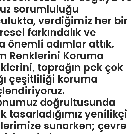
uz sorumluluğu
ulukta, verdiğimiz her bir
esel farkındalık ve
na önemli adımlar attık.
m Renklerini Koruma
klerini, toprağın pek çok
ı çeşitliliği koruma
lendiriyoruz.
zyonumuz doğrultusunda
 tasarladığımız yenilikçi
ilerimize sunarken; çevre