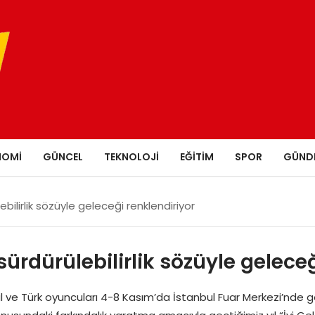
NOMI
GÜNCEL
TEKNOLOJI
EĞITIM
SPOR
GÜND
bilirlik sözüyle geleceği renklendiriyor
ürdürülebilirlik sözüyle geleceğ
e Türk oyuncuları 4-8 Kasım’da İstanbul Fuar Merkezi’nde ger