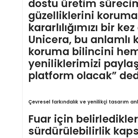
dostu üretim süreci
güzelliklerini korum
kararlılığımızı bir k
Unicera, bu anlamlı
koruma bilincini he
yeniliklerimizi payl
platform olacak” ded
Çevresel farkı
ndal
ık ve yenilikçi tasarım anla
Fuar için belirledikle
sürdürülebilirlik ka