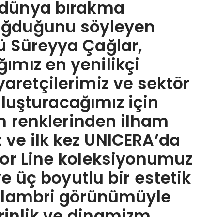
r dünya bırakma
oğduğunu söyleyen
ü Süreyya Çağlar,
ımız en yenilikçi
iyaretçilerimiz ve sektör
uluşturacağımız için
n renklerinden ilham
 ve ilk kez UNICERA’da
lor Line koleksiyonumuz
 üç boyutlu bir estetik
i lambri görünümüyle
rinlik ve dinamizm