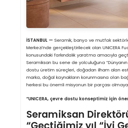
İSTANBUL
—
Seramik, banyo ve mutfak sektörle
Merkezi’nde gerçekleştirilecek olan UNICERA Fu
konusundaki farkındalık yaratma amacıyla geçtiğ
Seramiksan bu sene de yolculuğuna “Dünyanın 
dostu üretim süreçleri, doğadan ilham alan este
marka, doğal kaynakların korunmasına olan bağlı
herkesi bu önemli misyonun bir parçası olmaya
“
UNICERA,
çevre dostu konseptimiz için
ö
ne
Seramiksan Direktör
“Geçtiğimiz yıl “İyi 