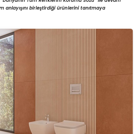
“
Dünyanın Tüm Renklerini Koruma S
ö
zü” ile devam
ım anlayışını birleştirdiği ürünlerini tanıtmaya