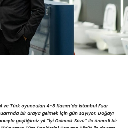
bal ve Türk oyuncuları 4-8 Kasım
’
da
İstanbul Fuar
Fuarı’nda bir araya gelmek için gün sayıyor. Doğ
ay
ı
cıyla geçtiğimiz yıl “İyi Gelecek S
ö
zü” ile
ö
nemli bir