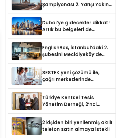
Şampiyonası 2. Yarışı Yakın
Doğu Kampüsünde
Gerçekleştirildi
Dubai’ye gidecekler dikkat!
Artık bu belgeleri de
sunmanız gerekiyor
EnglishBox, İstanbul’daki 2.
şubesini Mecidiyeköy’de
açıyor
SESTEK yeni çözümü ile,
çağrı merkezlerinde
kapasite planlama
verimliliğini 4 kat artırıyor
Türkiye Kentsel Tesis
Yönetim Derneği, 2’nci
Yönetim Kurulu Çalışma
Kampı düzenlendi
2 kişiden biri yenilenmiş akıllı
telefon satın almaya istekli