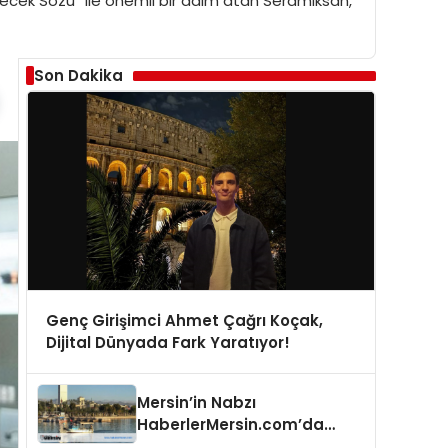
lecek Sözü” ile önemli bir adım atan Seramiksan,
Son Dakika
Genç Girişimci Ahmet Çağrı Koçak,
Dijital Dünyada Fark Yaratıyor!
Mersin’in Nabzı
HaberlerMersin.com’da
Atıyor!