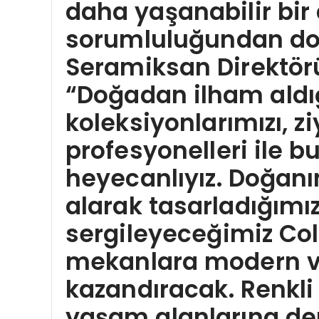
daha yaşanabilir bi
sorumluluğundan d
Seramiksan Direktör
“Doğadan ilham aldığ
koleksiyonlarımızı, z
profesyonelleri ile b
heyecanlıyız. Doğanı
alarak tasarladığımız
sergileyeceğimiz Co
mekanlara modern ve
kazandıracak. Renkl
yaşam alanlarına de