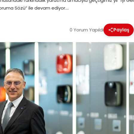
usundaki farkındalık yaratma amacıyla geçtiğimiz yıl “İyi Ge
oruma Sözü” ile devam ediyor….
0 Yorum Yapıldı
Paylaş