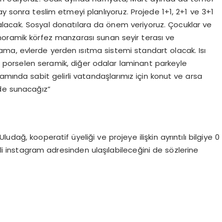
ay sonra teslim etmeyi planlıyoruz. Projede 1+1, 2+1 ve 3+1
alacak. Sosyal donatılara da önem veriyoruz. Çocuklar ve
noramik körfez manzarası sunan seyir terası ve
ma, evlerde yerden ısıtma sistemi standart olacak. Isı
ar porselen seramik, diğer odalar laminant parkeyle
amında sabit gelirli vatandaşlarımız için konut ve arsa
 de sunacağız”
dağ, kooperatif üyeliği ve projeye ilişkin ayrıntılı bilgiye 0
i instagram adresinden ulaşılabileceğini de sözlerine