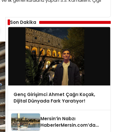
ilk genel kurulunu yapan S.S. Kamukent Çiğli
Son Dakika
Genç Girişimci Ahmet Çağrı Koçak,
Dijital Dünyada Fark Yaratıyor!
Mersin’in Nabzı
HaberlerMersin.com’da
Atıyor!