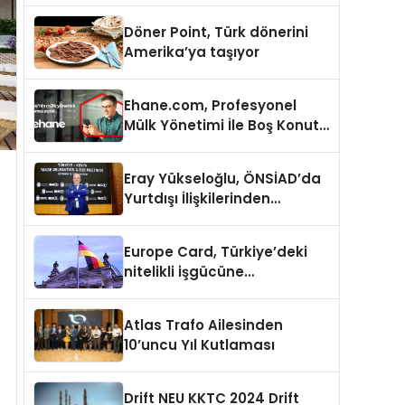
Döner Point, Türk dönerini
Amerika’ya taşıyor
Ehane.com, Profesyonel
Mülk Yönetimi İle Boş Konut
Stokunu Eritecek
Eray Yükseloğlu, ÖNSİAD’da
Yurtdışı İlişkilerinden
Sorumlu Genel Başkan
Yardımcısı Oldu
Europe Card, Türkiye’deki
nitelikli işgücüne
Almanya’da kariyer fırsatı
sununuyor
Atlas Trafo Ailesinden
10’uncu Yıl Kutlaması
Drift NEU KKTC 2024 Drift