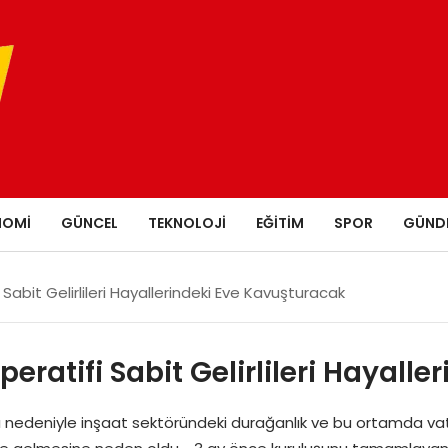
NOMI
GÜNCEL
TEKNOLOJI
EĞITIM
SPOR
GÜND
Sabit Gelirlileri Hayallerindeki Eve Kavuşturacak
ratifi Sabit Gelirlileri Hayall
 nedeniyle inşaat sektöründeki durağanlık ve bu ortamda va