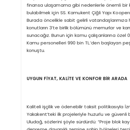
finansa ulaşamama gibi nedenlerle önemli bir 
bulabilmek için SS. Kamukent Çiğli Yapı Kooperat
Burada öncelikle sabit gelirli vatandaşlarımıza
konutların 3’te birlik bölümünü memurlar ve kam
sunacağız. Bunun için kamu çalışanlarına özel 0 
Kamu personelleri 990 bin TL.’den başlayan peş
konuştu.
UYGUN FİYAT, KALİTE VE KONFOR BİR ARADA
Kaliteli işçilik ve ödenebilir taksit politikasıyl
Yakakent’teki ilk projeleriyle huzurlu ve güvenl
Uludağ, sözlerini şöyle sürdürdü: “Proje blok k
depreme dayanıklı zemine sahip bölgeleri terc