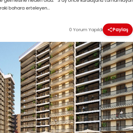
 gelmesine neden oldu. 3 ay önce kuruluşunu tamamlayan ve 
sonraki bahara erteleyen…
0 Yorum Yapıldı
Paylaş