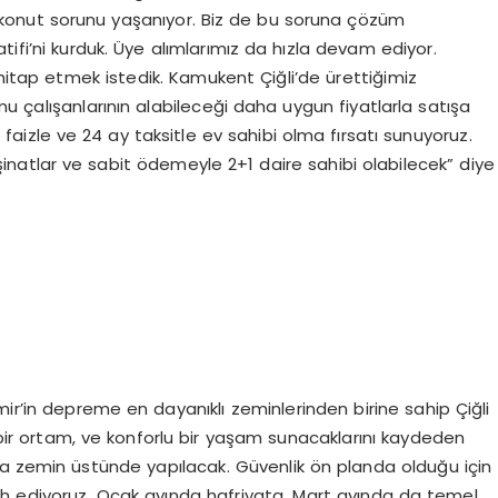
konut sorunu yaşanıyor. Biz de bu soruna çözüm
ifi’ni kurduk. Üye alımlarımız da hızla devam ediyor.
 hitap etmek istedik. Kamukent Çiğli’de ürettiğimiz
u çalışanlarının alabileceği daha uygun fiyatlarla satışa
faizle ve 24 ay taksitle ev sahibi olma fırsatı sunuyoruz.
inatlar ve sabit ödemeyle 2+1 daire sahibi olabilecek” diye
a İzmir’in depreme en dayanıklı zeminlerinden birine sahip Çiğli
i bir ortam, ve konforlu bir yaşam sunacaklarını kaydeden
aya zemin üstünde yapılacak. Güvenlik ön planda olduğu için
ih ediyoruz. Ocak ayında hafriyata, Mart ayında da temel