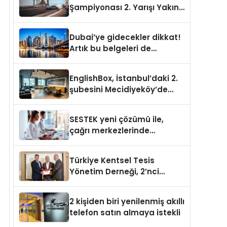
Şampiyonası 2. Yarışı Yakın
Doğu Kampüsünde
Gerçekleştirildi
Dubai’ye gidecekler dikkat!
Artık bu belgeleri de
sunmanız gerekiyor
EnglishBox, İstanbul’daki 2.
şubesini Mecidiyeköy’de
açıyor
SESTEK yeni çözümü ile,
çağrı merkezlerinde
kapasite planlama
verimliliğini 4 kat artırıyor
Türkiye Kentsel Tesis
Yönetim Derneği, 2’nci
Yönetim Kurulu Çalışma
Kampı düzenlendi
2 kişiden biri yenilenmiş akıllı
telefon satın almaya istekli