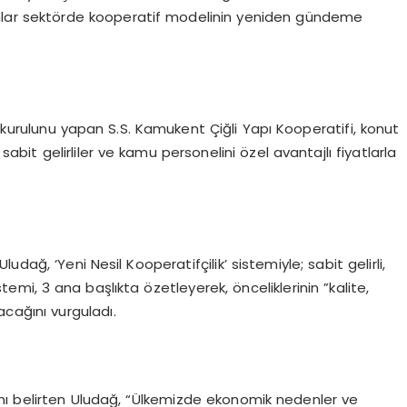
nlar sektörde kooperatif modelinin yeniden gündeme
urulunu yapan S.S. Kamukent Çiğli Yapı Kooperatifi, konut
 sabit gelirliler ve kamu personelini özel avantajlı fiyatlarla
dağ, ‘Yeni Nesil Kooperatifçilik’ sistemiyle; sabit gelirli,
temi, 3 ana başlıkta özetleyerek, önceliklerinin ”kalite,
acağını vurguladı.
arını belirten Uludağ, “Ülkemizde ekonomik nedenler ve