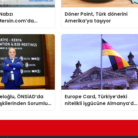
 Nabzı
Döner Point, Türk dönerini
Mersin.com’da
Amerika’ya taşıyor
eloğlu, ÖNSİAD’da
Europe Card, Türkiye’deki
lişkilerinden Sorumlu
nitelikli işgücüne Almanya’da
şkan Yardımcısı Oldu
kariyer fırsatı sununuyor