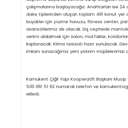
çalışmalarına başlayacağız. Anahtarları ise 24 
daire tiplerinden oluşan toplam 491 konut yer 
büyükler için yüzme havuzu, fitness center, pa
asansörlerimiz de olacak. Dış cephede mantola
verimi alabilmek için salon, mutfaklar, koridorl
kaplanacak. Klima tesisatı hazır sunulacak. Dev
imkanı sunacağımız yeni yatırım müjdelerimizi
Kamukent Çiğli Yapı Kooperatifi Başkanı Mucip Ulu
530 061 51 62 numaralı telefon ve kamukentcigl
ekledi.