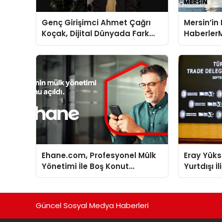
Genç Girişimci Ahmet Çağrı
Mersin’in
Koçak, Dijital Dünyada Fark
Haberler
Yaratıyor!
Atıyor!
Ehane.com, Profesyonel Mülk
Eray Yüks
Yönetimi İle Boş Konut
Yurtdışı İ
Stokunu Eritecek
Genel Ba
Güncel Sosyal Medya Haberleri