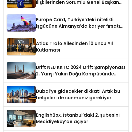
İlişkilerinden Sorumlu Genel Başkan
Yardımcısı Oldu
Europe Card, Türkiye’deki nitelikli
işgücüne Almanya’da kariyer fırsatı
sununuyor
Atlas Trafo Ailesinden 10’uncu Yıl
Kutlaması
Drift NEU KKTC 2024 Drift Şampiyonası
2. Yarışı Yakın Doğu Kampüsünde
Gerçekleştirildi
Dubai’ye gidecekler dikkat! Artık bu
belgeleri de sunmanız gerekiyor
EnglishBox, İstanbul’daki 2. şubesini
Mecidiyeköy’de açıyor