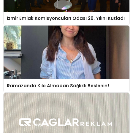
İzmir Emlak Komisyoncuları Odası 26. Yılını Kutladı
Ramazanda Kilo Almadan Sağlıklı Beslenin!