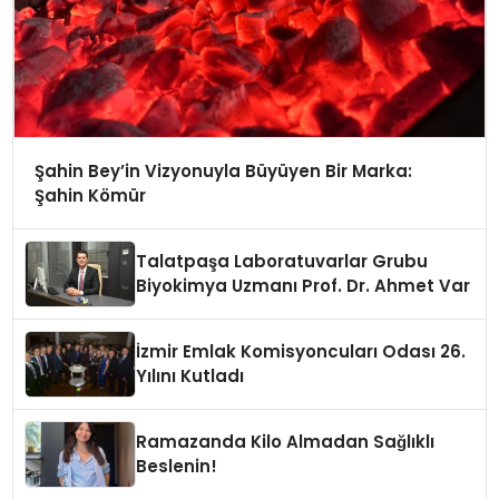
Şahin Bey’in Vizyonuyla Büyüyen Bir Marka:
Şahin Kömür
Talatpaşa Laboratuvarlar Grubu
Biyokimya Uzmanı Prof. Dr. Ahmet Var
İzmir Emlak Komisyoncuları Odası 26.
Yılını Kutladı
Ramazanda Kilo Almadan Sağlıklı
Beslenin!