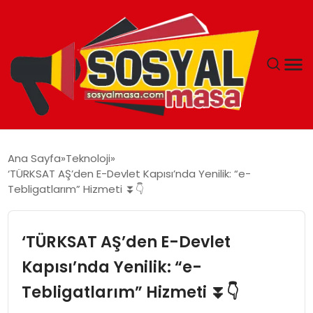
YAŞAM
Ana Sayfa
Teknoloji
‘TÜRKSAT AŞ’den E-Devlet Kapısı’nda Yenilik: “e-
EKONOMI
Tebligatlarım” Hizmeti ⏬👇
GÜNCEL
‘TÜRKSAT AŞ’den E-Devlet
TEKNOLOJI
Kapısı’nda Yenilik: “e-
Tebligatlarım” Hizmeti ⏬👇
EĞITIM