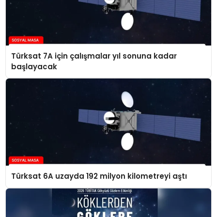
Türksat 7A için çalışmalar yıl sonuna kadar
başlayacak
Türksat 6A uzayda 192 milyon kilometreyi aştı