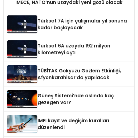
İMECE, NATO’nun uzaydaki yeni gözü olacak
Türksat 7A için çalışmalar yıl sonuna
kadar başlayacak
Türksat 6A uzayda 192 milyon
kilometreyi aştı
TÜBİTAK Gökyüzü Gözlem Etkinliği,
Afyonkarahisar’da yapılacak
Güneş Sistemi’nde aslında kaç
gezegen var?
IMEI kayıt ve değişim kuralları
düzenlendi