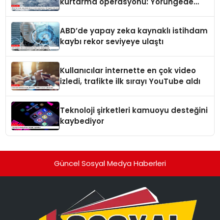
kurtarma operasyonu: Yörüngede
kritik buluşma
ABD’de yapay zeka kaynaklı istihdam
kaybı rekor seviyeye ulaştı
Kullanıcılar internette en çok video
izledi, trafikte ilk sırayı YouTube aldı
Teknoloji şirketleri kamuoyu desteğini
kaybediyor
Güncel Sosyal Medya Haberleri