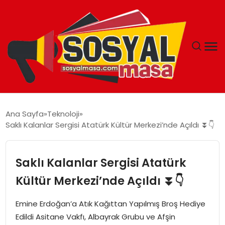
YAŞAM
Ana Sayfa
Teknoloji
Saklı Kalanlar Sergisi Atatürk Kültür Merkezi’nde Açıldı ⏬👇
EKONOMI
GÜNCEL
Saklı Kalanlar Sergisi Atatürk
Kültür Merkezi’nde Açıldı ⏬👇
TEKNOLOJI
Emine Erdoğan’a Atık Kağıttan Yapılmış Broş Hediye
EĞITIM
Edildi Asitane Vakfı, Albayrak Grubu ve Afşin