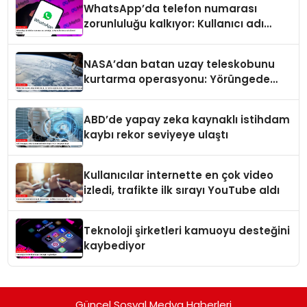
WhatsApp’da telefon numarası
zorunluluğu kalkıyor: Kullanıcı adı
dönemi başlıyor
NASA’dan batan uzay teleskobunu
kurtarma operasyonu: Yörüngede
kritik buluşma
ABD’de yapay zeka kaynaklı istihdam
kaybı rekor seviyeye ulaştı
Kullanıcılar internette en çok video
izledi, trafikte ilk sırayı YouTube aldı
Teknoloji şirketleri kamuoyu desteğini
kaybediyor
Güncel Sosyal Medya Haberleri