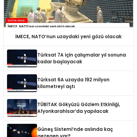
İMECE, NATO’nun uzaydaki yeni gözü olacak
Türksat 7A için çalışmalar yıl sonuna
kadar başlayacak
Türksat 6A uzayda 192 milyon
kilometreyi aştı
TÜBİTAK Gökyüzü Gözlem Etkinliği,
Afyonkarahisar’da yapılacak
Güneş Sistemi’nde aslında kaç
gezegen var?