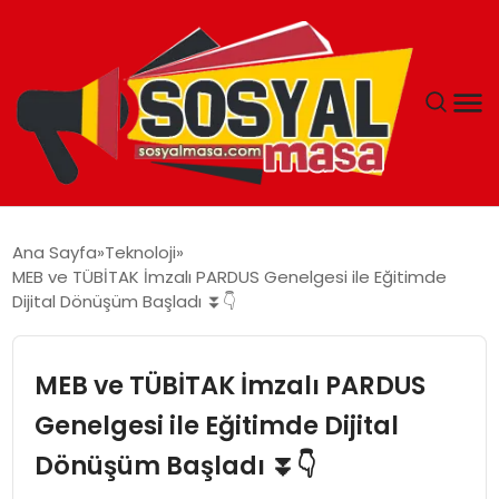
YAŞAM
Ana Sayfa
Teknoloji
MEB ve TÜBİTAK İmzalı PARDUS Genelgesi ile Eğitimde
EKONOMI
Dijital Dönüşüm Başladı ⏬👇
GÜNCEL
MEB ve TÜBİTAK İmzalı PARDUS
TEKNOLOJI
Genelgesi ile Eğitimde Dijital
Dönüşüm Başladı ⏬👇
EĞITIM