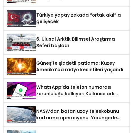
Türkiye yapay zekada “ortak akıl”la
gelişecek
6. Ulusal Arktik Bilimsel Araştırma
Seferi başladı
Güneş’te şiddetli patlama: Kuzey
Amerika’da radyo kesintileri yaşandı
WhatsApp’da telefon numarası
zorunluluğu kalkıyor: Kullanıcı adı
dönemi başlıyor
NASA’dan batan uzay teleskobunu
kurtarma operasyonu: Yörüngede
kritik buluşma