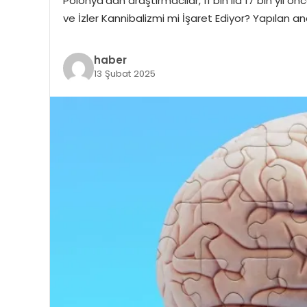
Polonya’dan araştırmacılar, 11 bin ila 17 bin yıl ö
ve İzler Kannibalizmi mi İşaret Ediyor? Yapılan ana
haber
13 Şubat 2025