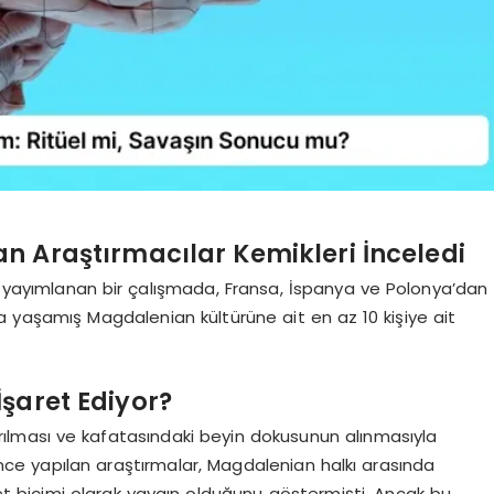
n Araştırmacılar Kemikleri İnceledi
e yayımlanan bir çalışmada, Fransa, İspanya ve Polonya’dan
’da yaşamış Magdalenian kültürüne ait en az 10 kişiye ait
İşaret Ediyor?
karılması ve kafatasındaki beyin dokusunun alınmasıyla
ha önce yapılan araştırmalar, Magdalenian halkı arasında
t biçimi olarak yaygın olduğunu göstermişti. Ancak bu