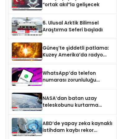
“ortak akıl”la gelişecek
6. Ulusal Arktik Bilimsel
Araştırma Seferi başladı
Güneş’te şiddetli patlama:
Kuzey Amerika’da radyo
kesintileri yaşandı
WhatsApp’da telefon
numarası zorunluluğu
kalkıyor: Kullanıcı adı
dönemi başlıyor
NASA’dan batan uzay
teleskobunu kurtarma
operasyonu: Yörüngede
kritik buluşma
ABD’de yapay zeka kaynaklı
istihdam kaybı rekor
seviyeye ulaştı