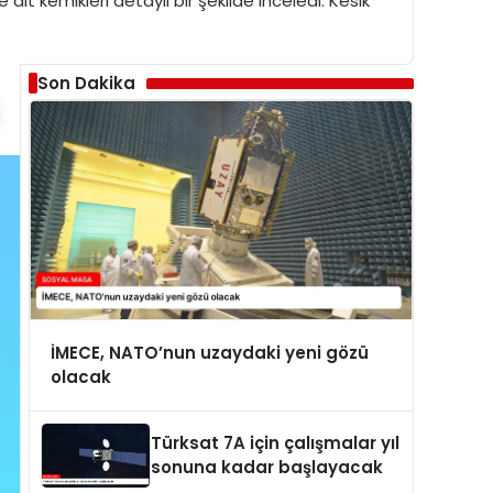
ait kemikleri detaylı bir şekilde inceledi. Kesik
Son Dakika
İMECE, NATO’nun uzaydaki yeni gözü
olacak
Türksat 7A için çalışmalar yıl
sonuna kadar başlayacak