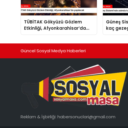
TÜBİTAK Gökyüzü Gözlem
Güneş Si
Etkinliği, Afyonkarahisar’da
kaç geze
yapılacak
Güncel Sosyal Medya Haberleri
Reklam & İşbirliği:
habersonuclari@gmail.com