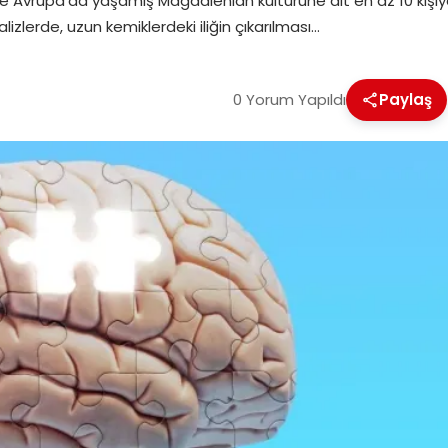
nce Avrupa’da yaşamış Magdalenian kültürüne ait en az 10 kişiye 
lizlerde, uzun kemiklerdeki iliğin çıkarılması…
0 Yorum Yapıldı
Paylaş