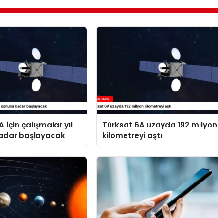
 için çalışmalar yıl
Türksat 6A uzayda 192 milyon
adar başlayacak
kilometreyi aştı