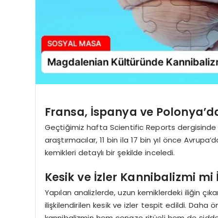
Fransa, İspanya ve Polonya’da
Geçtiğimiz hafta Scientific Reports dergisind
araştırmacılar, 11 bin ila 17 bin yıl önce Avrupa
kemikleri detaylı bir şekilde inceledi.
Kesik ve İzler Kannibalizmi mi 
Yapılan analizlerde, uzun kemiklerdeki iliğin çı
ilişkilendirilen kesik ve izler tespit edildi. Da
kannibalizmin hem cenaze ritüeli hem de şidde