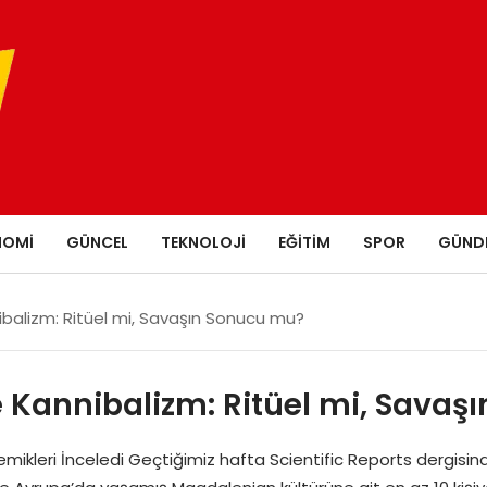
NOMI
GÜNCEL
TEKNOLOJI
EĞITIM
SPOR
GÜND
balizm: Ritüel mi, Savaşın Sonucu mu?
Kannibalizm: Ritüel mi, Savaş
mikleri İnceledi Geçtiğimiz hafta Scientific Reports dergisi