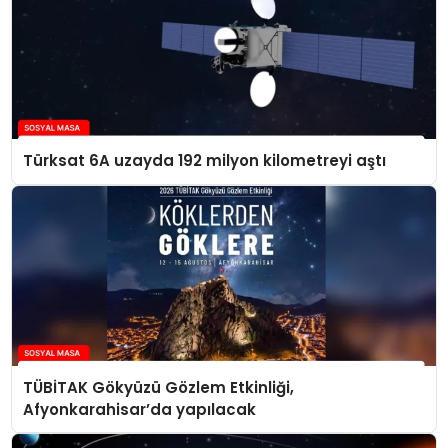
Türksat 6A uzayda 192 milyon kilometreyi aştı
TÜBİTAK Gökyüzü Gözlem Etkinliği,
Afyonkarahisar’da yapılacak