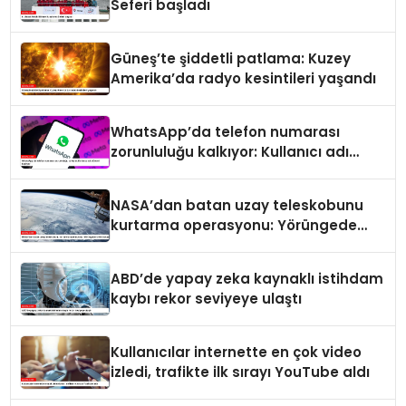
Seferi başladı
Güneş’te şiddetli patlama: Kuzey
Amerika’da radyo kesintileri yaşandı
WhatsApp’da telefon numarası
zorunluluğu kalkıyor: Kullanıcı adı
dönemi başlıyor
NASA’dan batan uzay teleskobunu
kurtarma operasyonu: Yörüngede
kritik buluşma
ABD’de yapay zeka kaynaklı istihdam
kaybı rekor seviyeye ulaştı
Kullanıcılar internette en çok video
izledi, trafikte ilk sırayı YouTube aldı