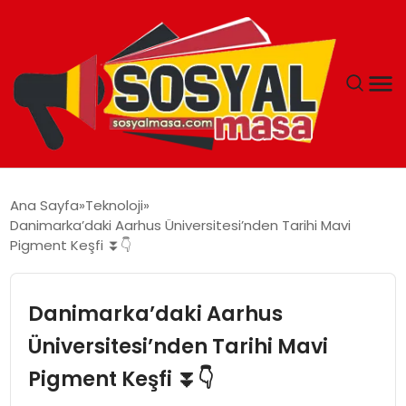
YAŞAM
Ana Sayfa
Teknoloji
Danimarka’daki Aarhus Üniversitesi’nden Tarihi Mavi
EKONOMI
Pigment Keşfi ⏬👇
GÜNCEL
Danimarka’daki Aarhus
TEKNOLOJI
Üniversitesi’nden Tarihi Mavi
Pigment Keşfi ⏬👇
EĞITIM