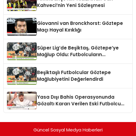
Kahveci’nin Yeni Sözleşmesi
Giovanni van Bronckhorst: Göztepe
Maçı Hayal Kırıklığı
Süper Lig’de Beşiktaş, Göztepe’ye
Mağlup Oldu: Futbolcuların
Açıklamaları
Beşiktaşlı Futbolcular Göztepe
Mağlubiyetini Değerlendirdi
Yasa Dışı Bahis Operasyonunda
Gözaltı Kararı Verilen Eski Futbolcu
Batuhan Karadeniz, Yorumculuk
Yapmaya Devam Ediyor
Güncel Sosyal Medya Haberleri