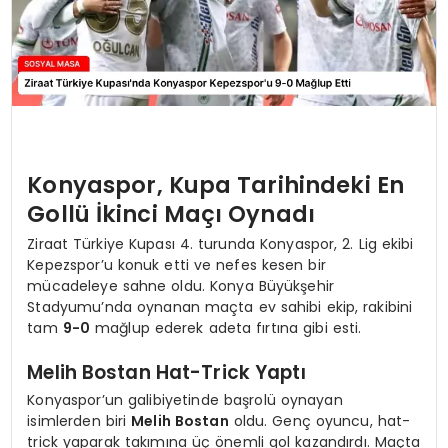
Konyaspor, Kupa Tarihindeki En
Gollü İkinci Maçı Oynadı
Ziraat Türkiye Kupası 4. turunda Konyaspor, 2. Lig ekibi
Kepezspor’u konuk etti ve nefes kesen bir
mücadeleye sahne oldu. Konya Büyükşehir
Stadyumu’nda oynanan maçta ev sahibi ekip, rakibini
tam
9-0
mağlup ederek adeta fırtına gibi esti.
Melih Bostan Hat-Trick Yaptı
Konyaspor’un galibiyetinde başrolü oynayan
isimlerden biri
Melih Bostan
oldu. Genç oyuncu, hat-
trick yaparak takımına üç önemli gol kazandırdı. Maçta