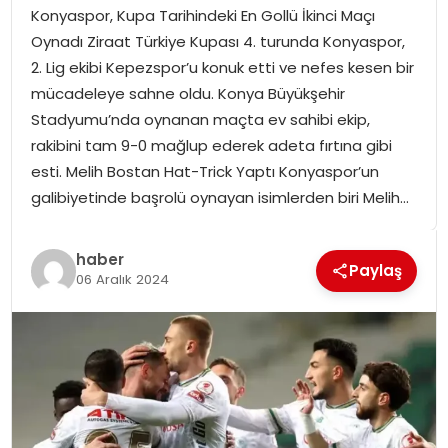
Konyaspor, Kupa Tarihindeki En Gollü İkinci Maçı
SPOR
Oynadı Ziraat Türkiye Kupası 4. turunda Konyaspor,
2. Lig ekibi Kepezspor’u konuk etti ve nefes kesen bir
GÜNDEM
mücadeleye sahne oldu. Konya Büyükşehir
Stadyumu’nda oynanan maçta ev sahibi ekip,
MAGAZIN
rakibini tam 9-0 mağlup ederek adeta fırtına gibi
esti. Melih Bostan Hat-Trick Yaptı Konyaspor’un
galibiyetinde başrolü oynayan isimlerden biri Melih…
haber
Paylaş
06 Aralık 2024