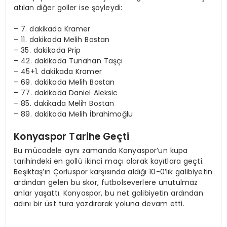
atılan diğer goller ise şöyleydi:
– 7. dakikada Kramer
– 11. dakikada Melih Bostan
– 35. dakikada Prip
– 42. dakikada Tunahan Taşçı
– 45+1. dakikada Kramer
– 69. dakikada Melih Bostan
– 77. dakikada Daniel Aleksic
– 85. dakikada Melih Bostan
– 89. dakikada Melih İbrahimoğlu
Konyaspor Tarihe Geçti
Bu mücadele aynı zamanda Konyaspor’un kupa
tarihindeki en gollü ikinci maçı olarak kayıtlara geçti.
Beşiktaş’ın Çorluspor karşısında aldığı 10-0’lık galibiyetin
ardından gelen bu skor, futbolseverlere unutulmaz
anlar yaşattı. Konyaspor, bu net galibiyetin ardından
adını bir üst tura yazdırarak yoluna devam etti.