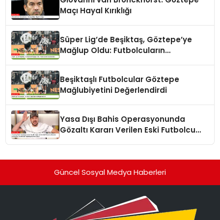
Maçı Hayal Kırıklığı
Süper Lig’de Beşiktaş, Göztepe’ye
Mağlup Oldu: Futbolcuların
Açıklamaları
Beşiktaşlı Futbolcular Göztepe
Mağlubiyetini Değerlendirdi
Yasa Dışı Bahis Operasyonunda
Gözaltı Kararı Verilen Eski Futbolcu
Batuhan Karadeniz, Yorumculuk
Yapmaya Devam Ediyor
Güncel Sosyal Medya Haberleri