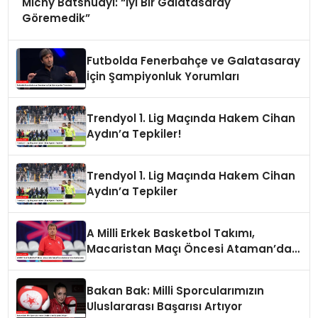
Michy Batshuayi: “İyi Bir Galatasaray
Göremedik”
Futbolda Fenerbahçe ve Galatasaray
İçin Şampiyonluk Yorumları
Trendyol 1. Lig Maçında Hakem Cihan
Aydın’a Tepkiler!
Trendyol 1. Lig Maçında Hakem Cihan
Aydın’a Tepkiler
A Milli Erkek Basketbol Takımı,
Macaristan Maçı Öncesi Ataman’dan
Açıklamalar
Bakan Bak: Milli Sporcularımızın
Uluslararası Başarısı Artıyor