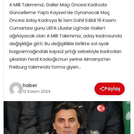
A Milli Takımımız, Galler Maçı Öncesi Kadroda
SPOR
Güncelleme Yaptı Kayseri’de Oynanacak Maç
Öncesi Aday Kadroya İki İsim Dahil Edildi 16 Kasım
GÜNDEM
Cumartesi günü UEFA Uluslar Ligi’nde Galler’i
ağırlayacak olan A Milli Takımımız, aday kadrosunda
MAGAZIN
değişikliğe gitti. Bu değişiklikle birlikte sol ayak
başparmağındaki kapsül yırtığı sebebiyle kadrodan
çıkarılan Ferdi Kadıoğlu’nun yerine Almanya’nın
Freiburg takımında forma giyen…
haber
Paylaş
12 Kasım 2024