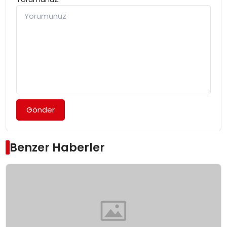
Gönder
Benzer Haberler