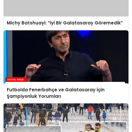
Michy Batshuayi: “İyi Bir Galatasaray Göremedik”
Futbolda Fenerbahçe ve Galatasaray İçin
Şampiyonluk Yorumları