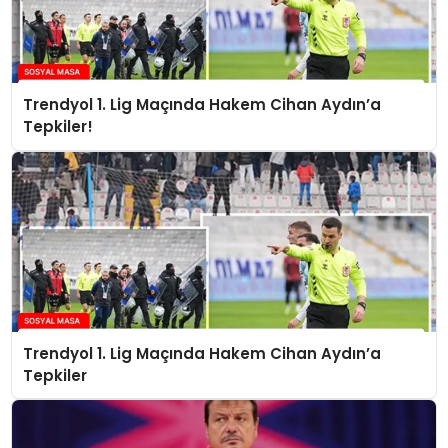
Trendyol 1. Lig Maçında Hakem Cihan Aydın’a
Tepkiler!
Trendyol 1. Lig Maçında Hakem Cihan Aydın’a
Tepkiler